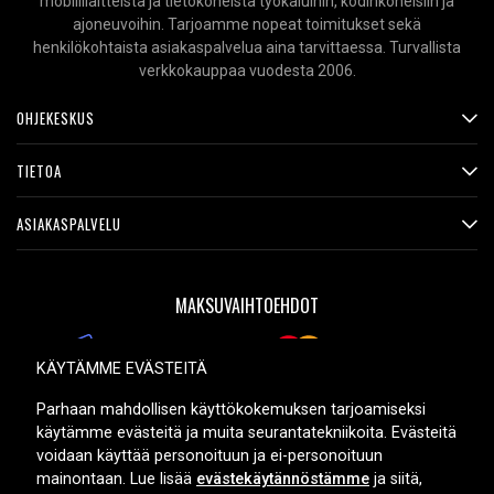
mobiililaitteista ja tietokoneista työkaluihin, kodinkoneisiin ja
ajoneuvoihin. Tarjoamme nopeat toimitukset sekä
henkilökohtaista asiakaspalvelua aina tarvittaessa. Turvallista
verkkokauppaa vuodesta 2006.
OHJEKESKUS
TIETOA
ASIAKASPALVELU
MAKSUVAIHTOEHDOT
KÄYTÄMME EVÄSTEITÄ
TOIMITUSVAIHTOEHDOT
Parhaan mahdollisen käyttökokemuksen tarjoamiseksi
käytämme evästeitä ja muita seurantatekniikoita. Evästeitä
voidaan käyttää personoituun ja ei-personoituun
mainontaan. Lue lisää
evästekäytännöstämme
ja siitä,