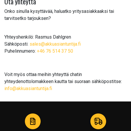
Ota yhteyttä
Onko sinulla kysyttävää, haluatko yritysasiakkaaksi tai
tarvitsetko tarjouksen?
Yhteyshenkilö: Rasmus Dahlgren
Sähköposti:
sales@akkuasiantuntija.fi
Puhelinnumero:
+46 76 514 37 50
Voit myös ottaa meihin yhteyttä chatin
yhteydenottolomakkeen kautta tai suoraan sähköpostitse:
info@akkuasiantuntija.fi