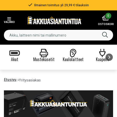
Ilmainen toimitus yli 29,99 € tilauksiin
Item
0
2
VALIKKO
of
OSTOSKORI
3
Akut
Mustekasetit
Kuulolaitteet
Kaapelit
Item
1
Etusivu
Yritysasiakas
of
9