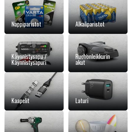
Nappiparistot
Alkaliparistot
Käynnistysapu /
Ruohonleikkurin
Käynnistysapuri
akut
Kaapelit
Laturi