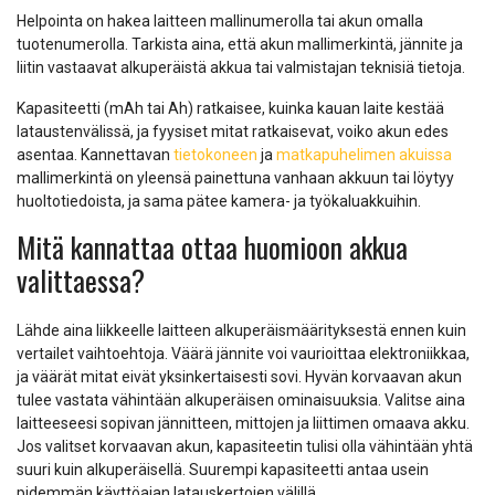
Helpointa on hakea laitteen mallinumerolla tai akun omalla
tuotenumerolla. Tarkista aina, että akun mallimerkintä, jännite ja
liitin vastaavat alkuperäistä akkua tai valmistajan teknisiä tietoja.
Kapasiteetti (mAh tai Ah) ratkaisee, kuinka kauan laite kestää
lataustenvälissä, ja fyysiset mitat ratkaisevat, voiko akun edes
asentaa. Kannettavan
tietokoneen
ja
matkapuhelimen akuissa
mallimerkintä on yleensä painettuna vanhaan akkuun tai löytyy
huoltotiedoista, ja sama pätee kamera- ja työkaluakkuihin.
Mitä kannattaa ottaa huomioon akkua
valittaessa?
Lähde aina liikkeelle laitteen alkuperäismäärityksestä ennen kuin
vertailet vaihtoehtoja. Väärä jännite voi vaurioittaa elektroniikkaa,
ja väärät mitat eivät yksinkertaisesti sovi. Hyvän korvaavan akun
tulee vastata vähintään alkuperäisen ominaisuuksia. Valitse aina
laitteeseesi sopivan jännitteen, mittojen ja liittimen omaava akku.
Jos valitset korvaavan akun, kapasiteetin tulisi olla vähintään yhtä
suuri kuin alkuperäisellä. Suurempi kapasiteetti antaa usein
pidemmän käyttöajan latauskertojen välillä.