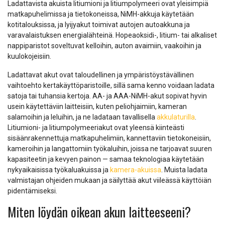
Ladattavista akuista litiumioni ja litiumpolymeeri ovat yleisimpiä
matkapuhelimissa ja tietokoneissa, NiMH-akkuja käytetään
kotitalouksissa, ja lyijyakut toimivat autojen autoakkuna ja
varavalaistuksen energialähteinä. Hopeaoksidi-, litium- tai alkaliset
nappiparistot soveltuvat kelloihin, auton avaimiin, vaakoihin ja
kuulokojeisiin.
Ladattavat akut ovat taloudellinen ja ympäristöystävällinen
vaihtoehto kertakäyttöparistoille, sillä sama kenno voidaan ladata
satoja tai tuhansia kertoja. AA- ja AAA-NiMH-akut sopivat hyvin
usein käytettäviin laitteisiin, kuten peliohjaimiin, kameran
salamoihin ja leluihin, ja ne ladataan tavallisella
akkulaturilla
.
Litiumioni- ja litiumpolymeeriakut ovat yleensä kiinteästi
sisäänrakennettuja matkapuhelimiin, kannettaviin tietokoneisiin,
kameroihin ja langattomiin työkaluihin, joissa ne tarjoavat suuren
kapasiteetin ja kevyen painon — samaa teknologiaa käytetään
nykyaikaisissa työkaluakuissa ja
kamera-akuissa
. Muista ladata
valmistajan ohjeiden mukaan ja säilyttää akut viileässä käyttöiän
pidentämiseksi.
Miten löydän oikean akun laitteeseeni?