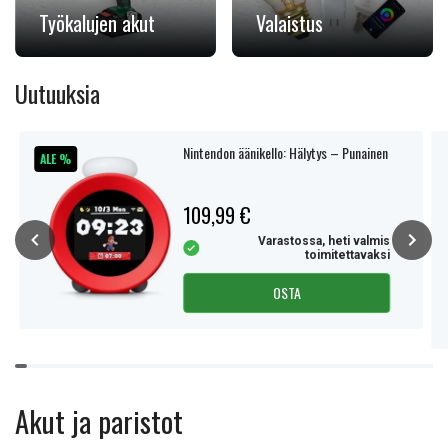
Työkalujen akut
Valaistus
Uutuuksia
Nintendon äänikello: Hälytys – Punainen
ALE %
109,99 €
Varastossa, heti valmis
toimitettavaksi
OSTA
Item
1
of
Akut ja paristot
15