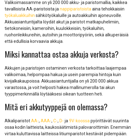
Valikoimassamme on yli 200 000 akku- ja paristomallia, kaikkea
tavallisista AA-paristoista ja
nappiparistoista
aina tehokkaisiin
työkaluakkuihin
sähkötyökaluille ja autoakkuihin ajoneuvoille.
Akkuasiantuntijalta löydät akut ja paristot matkapuhelimiin,
tietokoneisiin, kameroihin, kuulokkeisiin, työkaluihin,
ruohonleikkureihin, autoihin ja moottoripyöriin, sekä alkuperäisiä
että edullisia korvaavia akkuja.
Miksi kannattaa ostaa akkuja verkosta?
Akkujen ja paristojen ostaminen verkosta tarkoittaa laajempaa
valikoimaa, helpompaa hakua ja usein parempia hintoja kuin
kivijalkakaupoissa. Akkuasiantuntijalla on yli 200 000 akkua
varastossa, ja voit helposti hakea mallinumerolla tai akun
tyyppimerkinnällä löytääksesi oikean tuotteen heti.
Mitä eri akkutyyppejä on olemassa?
Alkaliparistot
AA-
,
AAA-
,
C-
,
D-
ja
9V-koossa
pyörittävät suurinta
osaa kodin laitteista, kaukosäätimistä palovaroittimiin. Enemmän
virtaa kuluttavissa laitteissa litiumparistot kestävät pidempään.