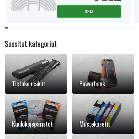
OSTA
Item
1
of
Suositut kategoriat
11
Tietokoneakut
Powerbank
Kuulokojeparistot
Mustekasetit