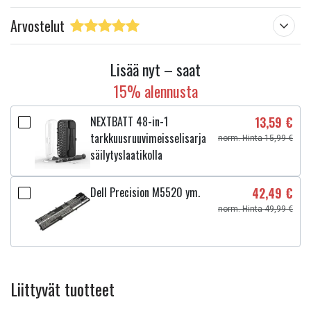
Arvostelut
Lisää nyt – saat
15% alennusta
NEXTBATT 48-in-1
13,59 €
tarkkuusruuvimeisselisarja
norm. Hinta 15,99 €
säilytyslaatikolla
Dell Precision M5520 ym.
42,49 €
norm. Hinta 49,99 €
Liittyvät tuotteet