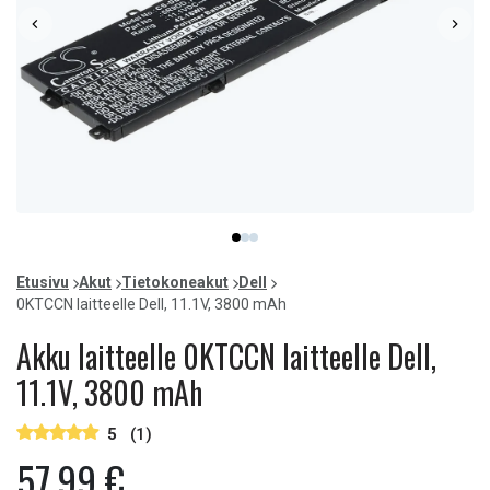
Item
item
item
item
1
0
1
2
of
Etusivu
Akut
Tietokoneakut
Dell
3
0KTCCN laitteelle Dell, 11.1V, 3800 mAh
Akku laitteelle 0KTCCN laitteelle Dell,
11.1V, 3800 mAh
5
(1)
57,99 €