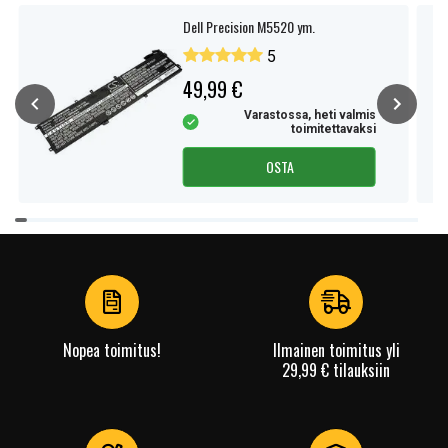
Dell Precision M5520 ym.
5
49,99 €
Varastossa, heti valmis
toimitettavaksi
OSTA
Item
1
of
4
Nopea toimitus!
Ilmainen toimitus yli
29,99 € tilauksiin