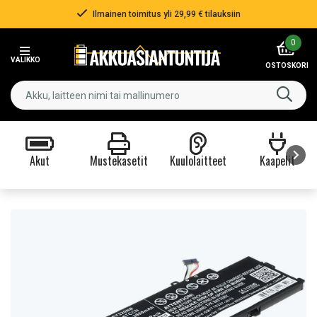
Ilmainen toimitus yli 29,99 € tilauksiin
Item
0
2
VALIKKO
of
OSTOSKORI
3
Akut
Mustekasetit
Kuulolaitteet
Kaapelit
Item
1
of
9