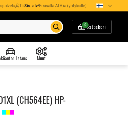
spalvelu
Tili
Sis. alv
Ei sisällä ALV:ia (yrityksille)
/
0
Ostoskori
köauton Lataus
Muut
01XL (CH564EE) HP-
i