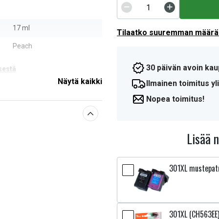
17 ml
Tilaatko suuremman määrän
Peach
30 päivän avoin kau
sestä
Näytä kaikki
Ilmainen toimitus yli
Nopea toimitus!
Lisää 
301XL mustepatr
301XL (CH563EE)