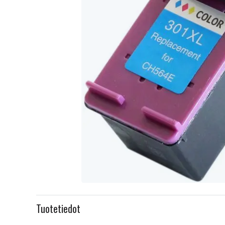
Item
1
Tuotetiedot
of
1