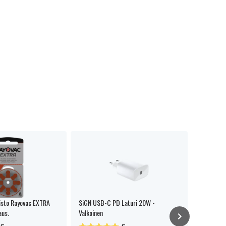
isto Rayovac EXTRA
SiGN USB-C PD Laturi 20W -
Kuulokoje
aus.
Valkoinen
6kpl/pake