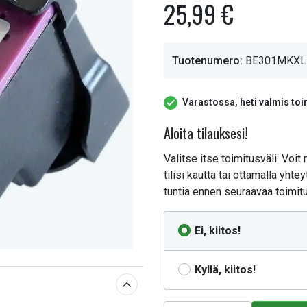
25,99 €
Tuotenumero:
BE301MKXL
Varastossa, heti valmis toi
Aloita tilauksesi!
Valitse itse toimitusväli. Voit
tilisi kautta tai ottamalla yh
tuntia ennen seuraavaa toimitu
Ei, kiitos!
Kyllä, kiitos!