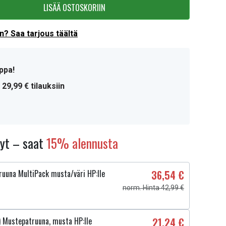
LISÄÄ OSTOSKORIIN
? Saa tarjous täältä
ppa!
 29,99 € tilauksiin
nyt – saat
15% alennusta
uuna MultiPack musta/väri HP:lle
36,54 €
norm. Hinta 42,99 €
 Mustepatruuna, musta HP:lle
21,24 €