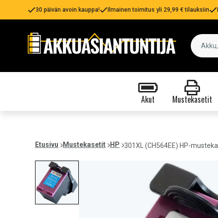
30 päivän avoin kauppa!
Ilmainen toimitus yli 29,99 € tilauksiin
Akut
Mustekasetit
Etusivu
Mustekasetit
HP
301XL (CH564EE) HP-mustekas