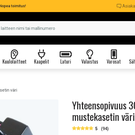
Asiaka
Nopea toimitus!
Kuulolaitteet
Kaapelit
Laturi
Valaistus
Varosat
Säh
etin väri
Yhteensopivuus 3
mustekasetin vär
5
(94)