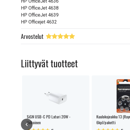
HP OfficeJet 4636
HP OfficeJet 4638
HP OfficeJet 4639
HP Officejet 4632
Arvostelut
Liittyvät tuotteet
c EXTRA
SiGN USB-C PD Laturi 20W -
Kuulokojeakku 13 (Ray
Valkoinen
6kpl/paketti