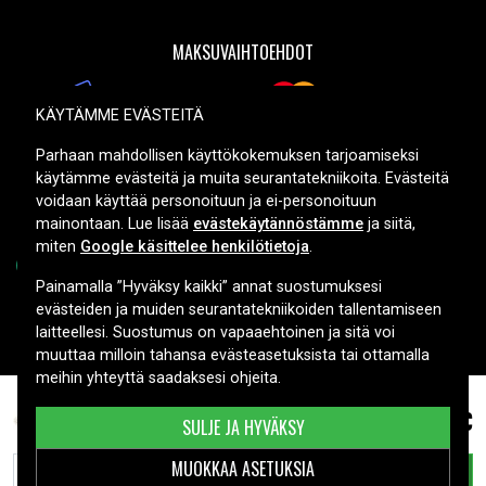
MAKSUVAIHTOEHDOT
KÄYTÄMME EVÄSTEITÄ
TOIMITUSVAIHTOEHDOT
Parhaan mahdollisen käyttökokemuksen tarjoamiseksi
käytämme evästeitä ja muita seurantatekniikoita. Evästeitä
voidaan käyttää personoituun ja ei-personoituun
mainontaan. Lue lisää
evästekäytännöstämme
ja siitä,
miten
Google käsittelee henkilötietoja
.
Painamalla ”Hyväksy kaikki” annat suostumuksesi
evästeiden ja muiden seurantatekniikoiden tallentamiseen
Copyright © 2026, Spares Nordic AB
laitteellesi. Suostumus on vapaaehtoinen ja sitä voi
muuttaa milloin tahansa evästeasetuksista tai ottamalla
meihin yhteyttä saadaksesi ohjeita.
49,99 €
440629 laitteelle Robolinho, ,
SULJE JA HYVÄKSY
MUOKKAA ASETUKSIA
LISÄÄ OSTOSKORIIN