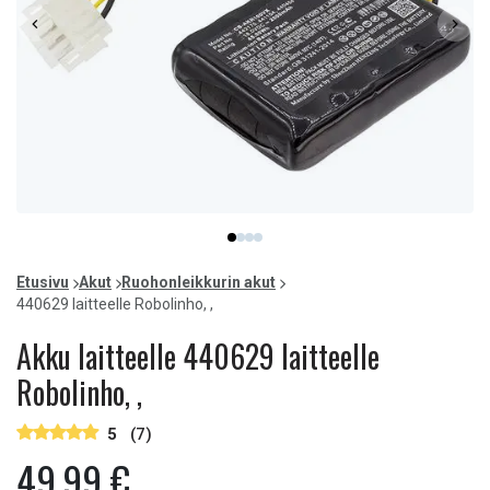
Item
item
item
item
item
1
0
1
2
3
of
Etusivu
Akut
Ruohonleikkurin akut
4
440629 laitteelle Robolinho, ,
Akku laitteelle 440629 laitteelle
Robolinho, ,
5
(7)
49,99 €