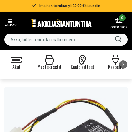
Ilmainen toimitus yli 29,99 € tilauksiin
Item
0
2
VALIKKO
of
OSTOSKORI
3
Akut
Mustekasetit
Kuulolaitteet
Kaapelit
Item
1
of
9