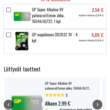
GP Super Alkaline 9V
2,54 €
palovaroittimen akku,
norm. Hinta 2,99 €
1604A/6LF22, 1 kpl
GP-nappikenno CR2032 3V - 4
5,09 €
kpl
norm. Hinta 5,99 €
Liittyvät tuotteet
GP Super Alkaline 9V
palovaroittimen akku, 1604A/6LF22,
1 kpl
5
Alkaen 2,99 €
Varastossa, heti valmis