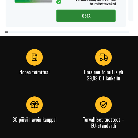
toimitettavaksi
OSTA
Item
1
of
4
Nopea toimitus!
Ilmainen toimitus yli
29,99 € tilauksiin
30 päivän avoin kauppa!
Turvalliset tuotteet –
EU-standardi