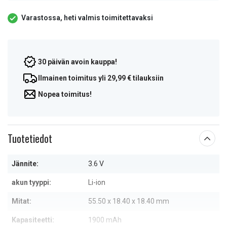
Varastossa, heti valmis toimitettavaksi
30 päivän avoin kauppa!
Ilmainen toimitus yli 29,99 € tilauksiin
Nopea toimitus!
Tuotetiedot
Jännite:
3.6 V
akun tyyppi:
Li-ion
Mitat:
55.50 x 18.40 x 18.40 mm
Kapasiteetti:
1900 mAh