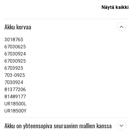
Näytä kaikki
Lue ominaisuuksien merkityksestä
Akku korvaa
3018765
67030625
67030924
67030925
6703925
703-0925
7030924
81377206
81489177
UR18500L
UR18500Y
Akku on yhteensopiva seuraavien mallien kanssa