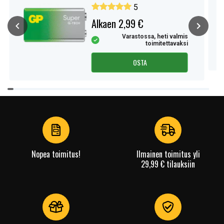
1 kpl
5
Alkaen 2,99 €
Varastossa, heti valmis
toimitettavaksi
OSTA
Item
1
of
4
Nopea toimitus!
Ilmainen toimitus yli
29,99 € tilauksiin