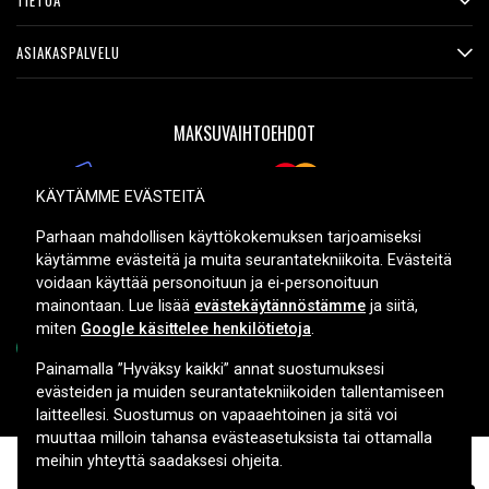
TIETOA
ASIAKASPALVELU
MAKSUVAIHTOEHDOT
KÄYTÄMME EVÄSTEITÄ
TOIMITUSVAIHTOEHDOT
Parhaan mahdollisen käyttökokemuksen tarjoamiseksi
käytämme evästeitä ja muita seurantatekniikoita. Evästeitä
voidaan käyttää personoituun ja ei-personoituun
mainontaan. Lue lisää
evästekäytännöstämme
ja siitä,
miten
Google käsittelee henkilötietoja
.
Painamalla ”Hyväksy kaikki” annat suostumuksesi
evästeiden ja muiden seurantatekniikoiden tallentamiseen
Copyright © 2026, Spares Nordic AB
laitteellesi. Suostumus on vapaaehtoinen ja sitä voi
muuttaa milloin tahansa evästeasetuksista tai ottamalla
meihin yhteyttä saadaksesi ohjeita.