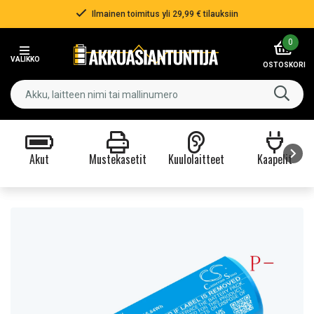
Ilmainen toimitus yli 29,99 € tilauksiin
Item
0
2
VALIKKO
of
OSTOSKORI
3
Akut
Mustekasetit
Kuulolaitteet
Kaapelit
Item
1
of
9