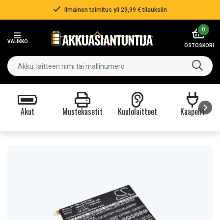
Ilmainen toimitus yli 29,99 € tilauksiin
Item
0
2
VALIKKO
of
OSTOSKORI
3
Akut
Mustekasetit
Kuulolaitteet
Kaapelit
Item
1
of
9