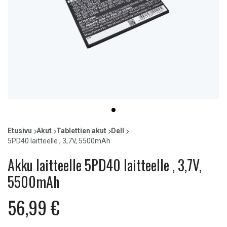
Item
item
1
0
of
Etusivu
Akut
Tablettien akut
Dell
1
5PD40 laitteelle , 3,7V, 5500mAh
Akku laitteelle 5PD40 laitteelle , 3,7V,
5500mAh
56,99 €