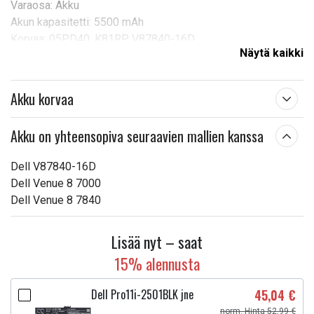
Varaosa: Akku
Akun kapasitetti: 5500 mAh
Korvaa: 05PD40, K81RP, V87840-16D
Näytä kaikki
Yhteensopivuus: DELL Venue 8 7000, Venue 8 7840
Tuotetyyppi:
Akku, Paristo
Akku korvaa
Jännite:
3,7 V
Mitat:
136,00 x 114,86 x 2,80 mm
Akku on yhteensopiva seuraavien mallien kanssa
Kapasiteetti:
5500 mAh
Dell V87840-16D
Dell Venue 8 7000
Lue ominaisuuksien merkityksestä
Dell Venue 8 7840
Lisää nyt – saat
15% alennusta
Dell Pro11i-2501BLK jne
45,04 €
norm. Hinta 52,99 €