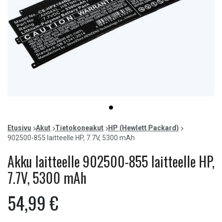
Item
item
1
0
of
Etusivu
Akut
Tietokoneakut
HP (Hewlett Packard)
1
902500-855 laitteelle HP, 7.7V, 5300 mAh
Akku laitteelle 902500-855 laitteelle HP,
7.7V, 5300 mAh
54,99 €