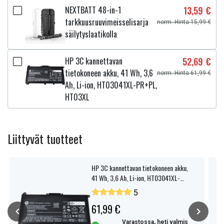
NEXTBATT 48-in-1
13,59 €
tarkkuusruuvimeisselisarja
norm. Hinta 15,99 €
säilytyslaatikolla
HP 3C kannettavan
52,69 €
tietokoneen akku, 41 Wh, 3,6
norm. Hinta 61,99 €
Ah, Li-ion, HT03041XL-PR+PL,
HT03XL
Liittyvät tuotteet
HP 3C kannettavan tietokoneen akku,
41 Wh, 3,6 Ah, Li-ion, HT03041XL-
PR+PL, HT03XL
5
61,99 €
Varastossa, heti valmis