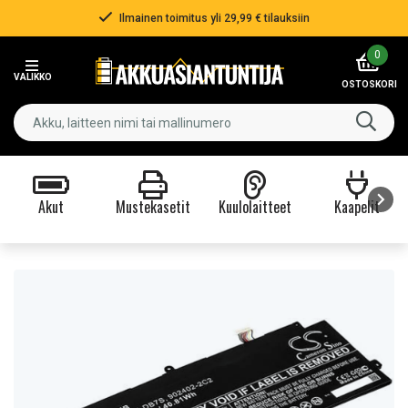
Ilmainen toimitus yli 29,99 € tilauksiin
Item
0
2
VALIKKO
of
OSTOSKORI
3
Akut
Mustekasetit
Kuulolaitteet
Kaapelit
Item
1
of
9