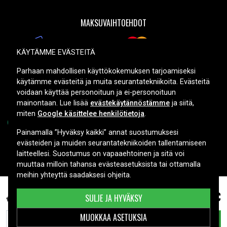
MAKSUVAIHTOEHDOT
KÄYTÄMME EVÄSTEITÄ
TOIMITUSVAIHTOEHDOT
Parhaan mahdollisen käyttökokemuksen tarjoamiseksi
käytämme evästeitä ja muita seurantatekniikoita. Evästeitä
voidaan käyttää personoituun ja ei-personoituun
mainontaan. Lue lisää
evästekäytännöstämme
ja siitä,
miten
Google käsittelee henkilötietoja
.
Painamalla ”Hyväksy kaikki” annat suostumuksesi
evästeiden ja muiden seurantatekniikoiden tallentamiseen
Copyright © 2026, Spares Nordic AB
laitteellesi. Suostumus on vapaaehtoinen ja sitä voi
muuttaa milloin tahansa evästeasetuksista tai ottamalla
meihin yhteyttä saadaksesi ohjeita.
54,99 €
902500-855 laitteelle HP, 7.7V, 5300 mAh
SULJE JA HYVÄKSY
MUOKKAA ASETUKSIA
LISÄÄ OSTOSKORIIN