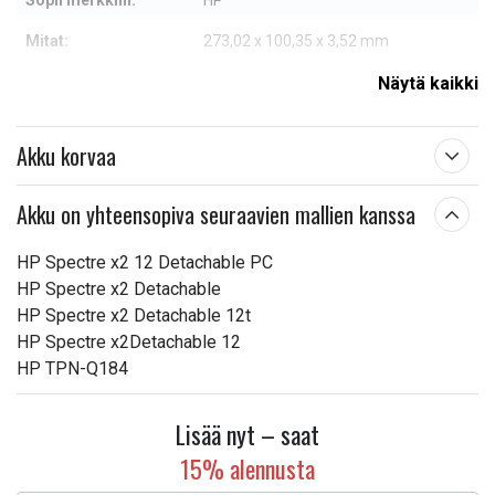
Sopii merkkiin:
HP
Mitat:
273,02 x 100,35 x 3,52 mm
Kapasiteetti:
5300 mAh
Näytä kaikki
Lue ominaisuuksien merkityksestä
Akku korvaa
Akku on yhteensopiva seuraavien mallien kanssa
HP Spectre x2 12 Detachable PC
HP Spectre x2 Detachable
HP Spectre x2 Detachable 12t
HP Spectre x2Detachable 12
HP TPN-Q184
Lisää nyt – saat
15% alennusta