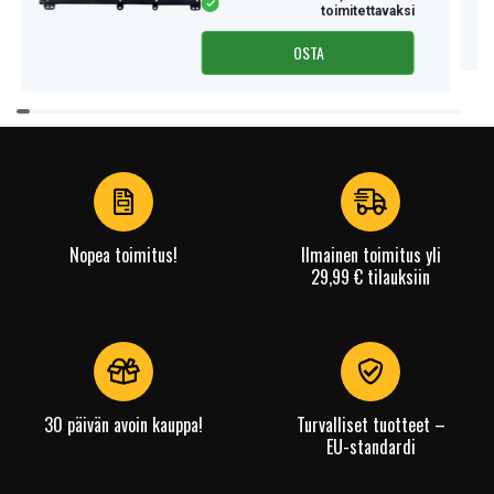
toimitettavaksi
OSTA
Item
1
of
4
Nopea toimitus!
Ilmainen toimitus yli
29,99 € tilauksiin
30 päivän avoin kauppa!
Turvalliset tuotteet –
EU-standardi