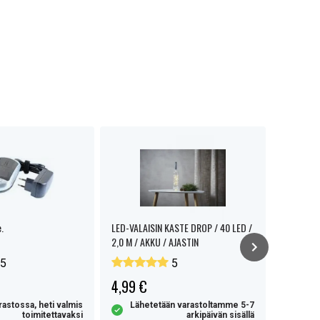
.
LED-VALAISIN KASTE DROP / 40 LED /
NEXTBATT 
2,0 M / AKKU / AJASTIN
30W, 3A, 
5
5
4,99 €
9,90 €
rastossa, heti valmis
Lähetetään varastoltamme 5-7
toimitettavaksi
arkipäivän sisällä