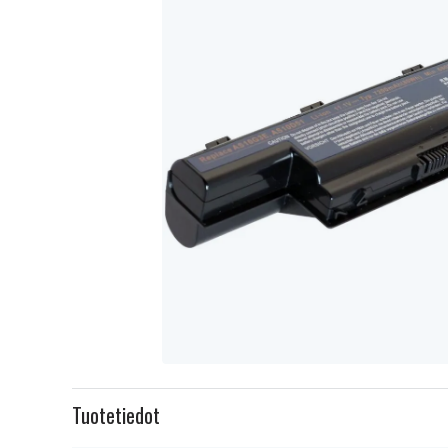
Item
1
Tuotetiedot
of
1