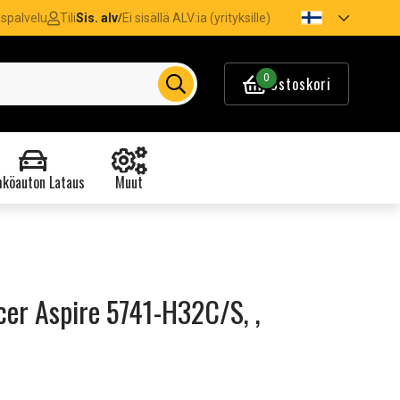
spalvelu
Tili
Sis. alv
Ei sisällä ALV:ia (yrityksille)
/
0
Ostoskori
köauton Lataus
Muut
er Aspire 5741-H32C/S, ,