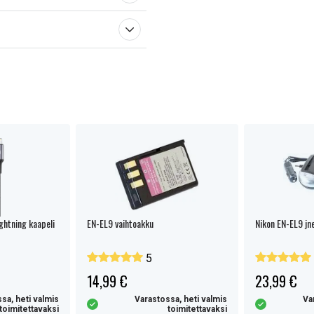
htning kaapeli
EN-EL9 vaihtoakku
Nikon EN-EL9 jne
5
14,99 €
23,99 €
sa, heti valmis
Varastossa, heti valmis
Va
toimitettavaksi
toimitettavaksi