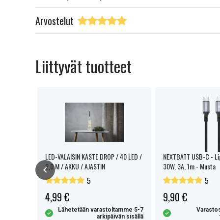
Arvostelut
Liittyvät tuotteet
LED-VALAISIN KASTE DROP / 40 LED /
NEXTBATT USB-C - Lig
2,0 M / AKKU / AJASTIN
30W, 3A, 1m - Musta
5
5
4,99 €
9,90 €
eti valmis
Lähetetään varastoltamme 5-7
Varastos
tettavaksi
arkipäivän sisällä