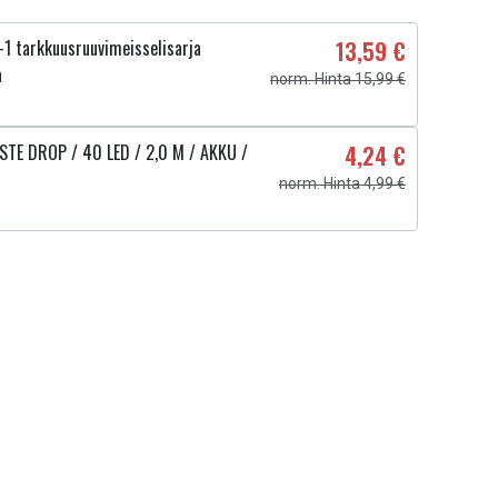
1 tarkkuusruuvimeisselisarja
13,59 €
a
norm. Hinta 15,99 €
STE DROP / 40 LED / 2,0 M / AKKU /
4,24 €
norm. Hinta 4,99 €