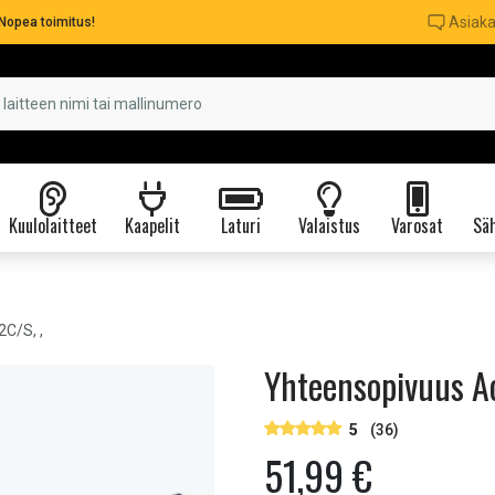
Asiaka
Nopea toimitus!
Kuulolaitteet
Kaapelit
Laturi
Valaistus
Varosat
Säh
C/S, ,
Yhteensopivuus Ac
5
(36)
51,99 €