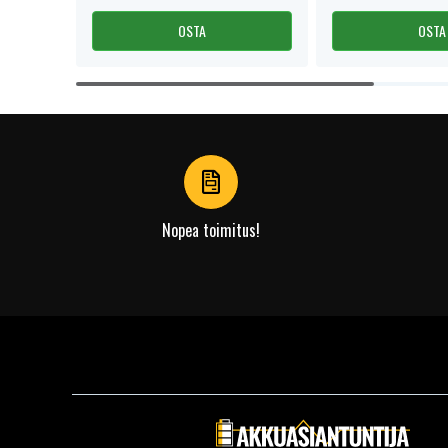
OSTA
OSTA
Item
1
of
4
Nopea toimitus!