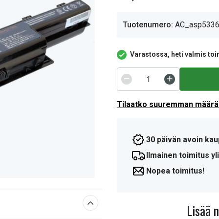
Tuotenumero:
AC_asp533
Varastossa, heti valmis toi
Tilaatko suuremman määrän
30 päivän avoin kau
Ilmainen toimitus yli
Nopea toimitus!
Lisää 