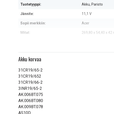
Tuotetyyppi:
Akku, Paristo
Jännite:
11,1 V
Sopii merkkiin:
Acer
Mitat:
269,80 x 54,40 x 4
Kapasiteetti:
8800 mAh
Lue ominaisuuksien merkityk
Akku korvaa
31CR19/65-2
31CR19/652
31CR19/66-2
3INR19/65-2
AK.006BT.075
AK.006BT.080
AK.009BT.078
AS10D