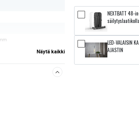
NEXTBATT 48-in-
säilytyslaatikoll
2 mm
LED-VALAISIN KA
AJASTIN
Näytä kaikki
sestä