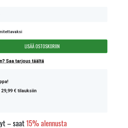
6
mitettavaksi
LISÄÄ OSTOSKORIIN
? Saa tarjous täältä
ppa!
 29,99 € tilauksiin
nyt – saat
15% alennusta