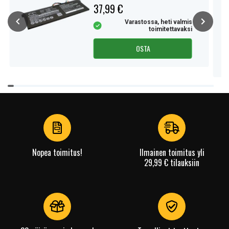
37,99 €
Varastossa, heti valmis
toimitettavaksi
OSTA
Item
1
of
4
Nopea toimitus!
Ilmainen toimitus yli
29,99 € tilauksiin