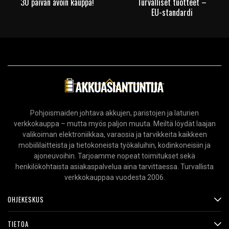
30 päivän avoin kauppa!
Turvalliset tuotteet –
EU-standardi
Pohjoismaiden johtava akkujen, paristojen ja laturien
verkkokauppa – mutta myös paljon muuta. Meiltä löydät laajan
valikoiman elektroniikkaa, varaosia ja tarvikkeita kaikkeen
mobiililaitteista ja tietokoneista työkaluihin, kodinkoneisiin ja
ajoneuvoihin. Tarjoamme nopeat toimitukset sekä
henkilökohtaista asiakaspalvelua aina tarvittaessa. Turvallista
verkkokauppaa vuodesta 2006.
OHJEKESKUS
TIETOA