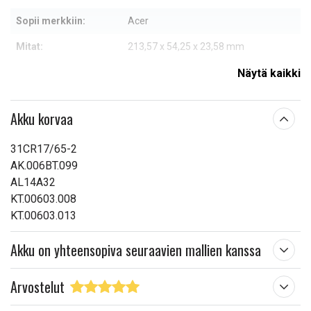
Sopii merkkiin:
Acer
Mitat:
213,57 x 54,25 x 23,58 mm
Kapasiteetti:
4400 mAh
Näytä kaikki
Lue ominaisuuksien merkityksestä
Akku korvaa
31CR17/65-2
AK.006BT.099
AL14A32
KT.00603.008
KT.00603.013
Akku on yhteensopiva seuraavien mallien kanssa
Arvostelut