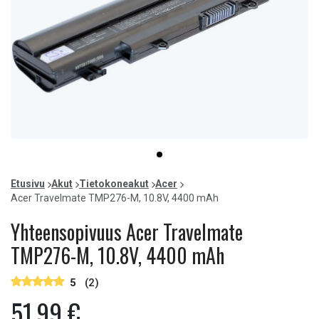
Item
item
1
0
of
Etusivu
Akut
Tietokoneakut
Acer
1
Acer Travelmate TMP276-M, 10.8V, 4400 mAh
Yhteensopivuus Acer Travelmate
TMP276-M, 10.8V, 4400 mAh
5
(2)
51,99 €