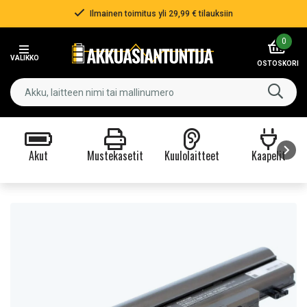
Ilmainen toimitus yli 29,99 € tilauksiin
Item
0
2
VALIKKO
of
OSTOSKORI
3
Akut
Mustekasetit
Kuulolaitteet
Kaapelit
Item
1
of
9