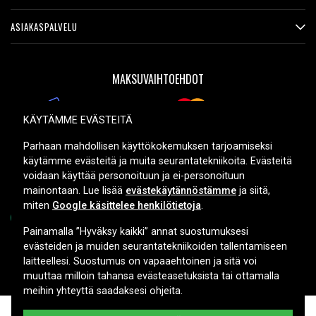
ASIAKASPALVELU
MAKSUVAIHTOEHDOT
KÄYTÄMME EVÄSTEITÄ
TOIMITUSVAIHTOEHDOT
Parhaan mahdollisen käyttökokemuksen tarjoamiseksi
käytämme evästeitä ja muita seurantatekniikoita. Evästeitä
voidaan käyttää personoituun ja ei-personoituun
mainontaan. Lue lisää
evästekäytännöstämme
ja siitä,
miten
Google käsittelee henkilötietoja
.
Painamalla ”Hyväksy kaikki” annat suostumuksesi
evästeiden ja muiden seurantatekniikoiden tallentamiseen
Copyright © 2026, Spares Nordic AB
laitteellesi. Suostumus on vapaaehtoinen ja sitä voi
muuttaa milloin tahansa evästeasetuksista tai ottamalla
meihin yhteyttä saadaksesi ohjeita.