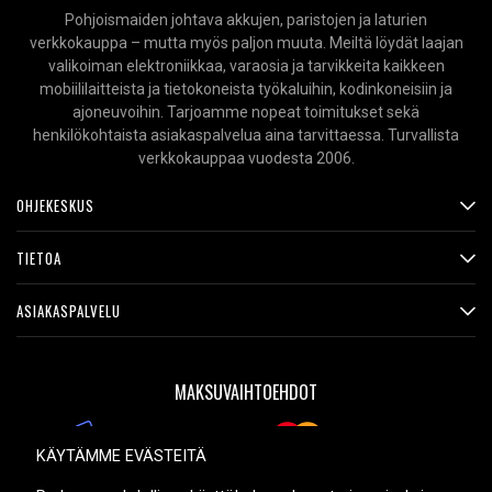
Pohjoismaiden johtava akkujen, paristojen ja laturien
verkkokauppa – mutta myös paljon muuta. Meiltä löydät laajan
valikoiman elektroniikkaa, varaosia ja tarvikkeita kaikkeen
mobiililaitteista ja tietokoneista työkaluihin, kodinkoneisiin ja
ajoneuvoihin. Tarjoamme nopeat toimitukset sekä
henkilökohtaista asiakaspalvelua aina tarvittaessa. Turvallista
verkkokauppaa vuodesta 2006.
OHJEKESKUS
TIETOA
ASIAKASPALVELU
MAKSUVAIHTOEHDOT
KÄYTÄMME EVÄSTEITÄ