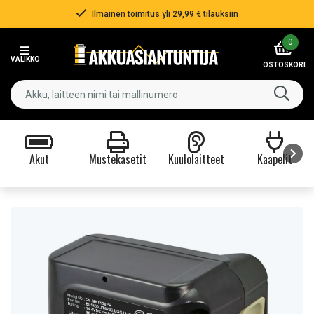
Ilmainen toimitus yli 29,99 € tilauksiin
Item
0
3
VALIKKO
of
OSTOSKORI
3
Akut
Mustekasetit
Kuulolaitteet
Kaapelit
Item
1
of
9