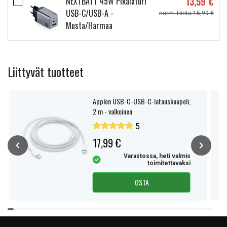
NEXTBATT 45W Pikalaturi
13,59 €
USB-C/USB-A -
norm. Hinta 15,99 €
Musta/Harmaa
Liittyvät tuotteet
Applen USB-C-USB-C-latauskaapeli,
2 m - valkoinen
5
17,99 €
Varastossa, heti valmis
toimitettavaksi
OSTA
Item
1