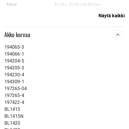
Mitat:
97.30 x 73.10 x 69.00 mm
Kapasiteetti:
6000 mAh
Näytä kaikki
Lue ominaisuuksien merkityksestä
Akku korvaa
194065-3
194066-1
194204-5
194205-3
194230-4
194309-1
197265-04
197265-4
197422-4
BL1415
BL1415N
BL1420