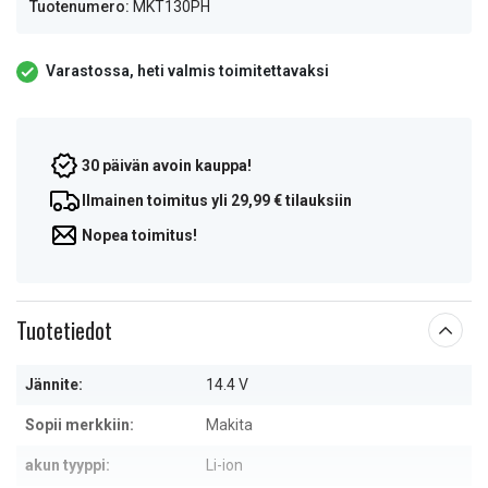
Tuotenumero:
MKT130PH
Varastossa, heti valmis toimitettavaksi
30 päivän avoin kauppa!
Ilmainen toimitus yli 29,99 € tilauksiin
Nopea toimitus!
Tuotetiedot
Jännite:
14.4 V
Sopii merkkiin:
Makita
akun tyyppi:
Li-ion