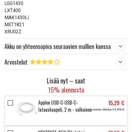
LGG1430
LXT400
MAK1430Li
MET1821
XRU02Z
Akku on yhteensopiva seuraavien mallien kanssa
Arvostelut
Lisää nyt – saat
15% alennusta
Applen USB-C-USB-C-
15,29 €
latauskaapeli, 2 m - valkoinen
norm. Hinta 17,99 €