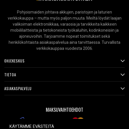
Pohjoismaiden johtava akkujen, paristojen ja laturien
verkkokauppa – mutta myös paljon muuta. Meiltä löydät laajan
valikoiman elektroniikkaa, varaosia ja tarvikkeita kaikkeen
mobiililaitteista ja tietokoneista työkaluihin, kodinkoneisiin ja
ajoneuvoihin. Tarjoamme nopeat toimitukset sekä
henkilökohtaista asiakaspalvelua aina tarvittaessa. Turvallista
verkkokauppaa vuodesta 2006.
OHJEKESKUS
TIETOA
ASIAKASPALVELU
MAKSUVAIHTOEHDOT
KÄYTÄMME EVÄSTEITÄ