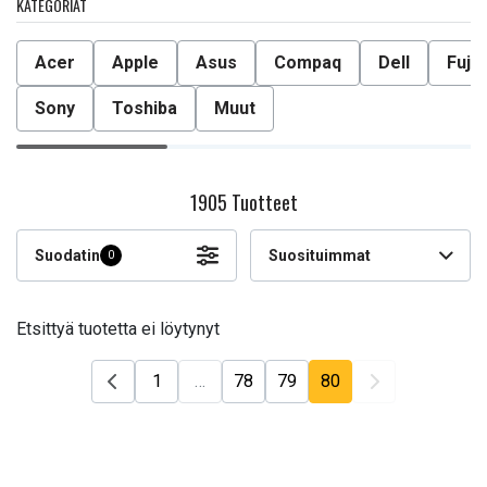
KATEGORIAT
Acer
Apple
Asus
Compaq
Dell
Fuji
Sony
Toshiba
Muut
1905 Tuotteet
Suodatin
Suosituimmat
0
Etsittyä tuotetta ei löytynyt
1
…
78
79
80