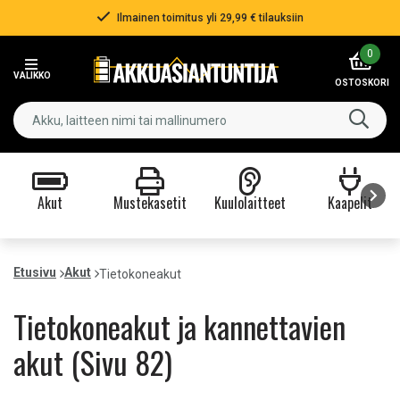
Ilmainen toimitus yli 29,99 € tilauksiin
Item
0
2
VALIKKO
of
OSTOSKORI
3
Akut
Mustekasetit
Kuulolaitteet
Kaapelit
Item
1
Etusivu
Akut
Tietokoneakut
of
9
Tietokoneakut ja kannettavien
akut (Sivu 82)