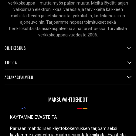
verkkokauppa – mutta myös paljon muuta. Meiltä löydät laajan
valikoiman elektroniikkaa, varaosia ja tarvikkeita kaikkeen
mobiililaitteista ja tietokoneista työkaluihin, kodinkoneisiin ja
ajoneuvoihin. Tarjoamme nopeat toimitukset sekä
henkilökohtaista asiakaspalvelua aina tarvittaessa. Turvallista
verkkokauppaa vuodesta 2006.
OHJEKESKUS
TIETOA
ASIAKASPALVELU
MAKSUVAIHTOEHDOT
KÄYTÄMME EVÄSTEITÄ
TOIMITUSVAIHTOEHDOT
Parhaan mahdollisen käyttökokemuksen tarjoamiseksi
käytämme evästeitä ja muita seurantatekniikoita. Evästeitä