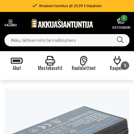
Ilmainen toimitus yli 29,99 € tilauksiin
Item
0
2
VALIKKO
of
OSTOSKORI
3
Akut
Mustekasetit
Kuulolaitteet
Kaapelit
Item
1
of
9