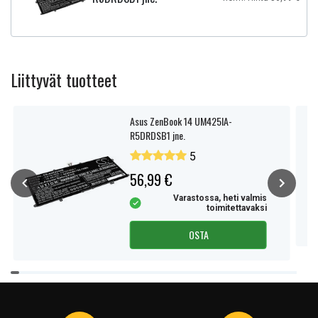
Liittyvät tuotteet
Asus ZenBook 14 UM425IA-
R5DRDSB1 jne.
5
56,99 €
Varastossa, heti valmis
toimitettavaksi
OSTA
Item
1
of