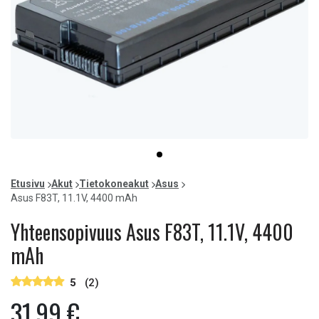
Item
item
1
0
of
Etusivu
Akut
Tietokoneakut
Asus
1
Asus F83T, 11.1V, 4400 mAh
Yhteensopivuus Asus F83T, 11.1V, 4400
mAh
5
(2)
31,99 €