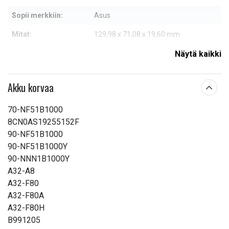
Sopii merkkiin:
Asus
Mitat:
129,98 x 71,08 x 19,60 mm
Kapasiteetti:
4400 mAh
Näytä kaikki
Lue ominaisuuksien merkityksestä
Akku korvaa
70-NF51B1000
8CN0AS19255152F
90-NF51B1000
90-NF51B1000Y
90-NNN1B1000Y
A32-A8
A32-F80
A32-F80A
A32-F80H
B991205