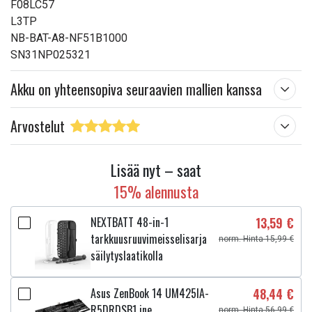
F08LC57
L3TP
NB-BAT-A8-NF51B1000
SN31NP025321
Akku on yhteensopiva seuraavien mallien kanssa
Arvostelut
Lisää nyt – saat
15% alennusta
NEXTBATT 48-in-1
13,59 €
tarkkuusruuvimeisselisarja
norm. Hinta 15,99 €
säilytyslaatikolla
Asus ZenBook 14 UM425IA-
48,44 €
R5DRDSB1 jne.
norm. Hinta 56,99 €