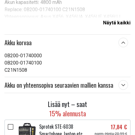
Akun kapasitetti: 4800 mAh
Replace: 0B200-01740100 C21N1508
Yhteensopivuus: Asus X456, X456UA, X456UF, X456UJ,
Näytä kaikki
X456UR, X456UV
Tuotetyyppi:
Akku, Paristo
Akku korvaa
Jännite:
7,6 V
0B200-01740000
Mitat:
178,90 x 78,20 x 10,06 mm
0B200-01740100
Kapasiteetti:
4800 mAh
C21N1508
Lue ominaisuuksien merkityksestä
Akku on yhteensopiva seuraavien mallien kanssa
Lisää nyt – saat
15% alennusta
Sprotek STE-6038
17,84 €
Smartphone, laptop etc.
norm. Hinta 20,99 €