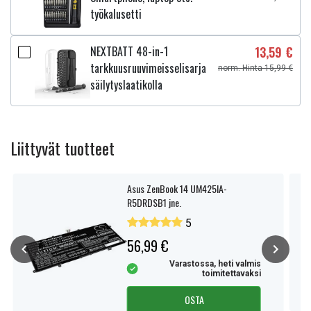
työkalusetti
NEXTBATT 48-in-1
13,59 €
tarkkuusruuvimeisselisarja
norm. Hinta 15,99 €
säilytyslaatikolla
Liittyvät tuotteet
Asus ZenBook 14 UM425IA-
R5DRDSB1 jne.
5
56,99 €
Varastossa, heti valmis
toimitettavaksi
OSTA