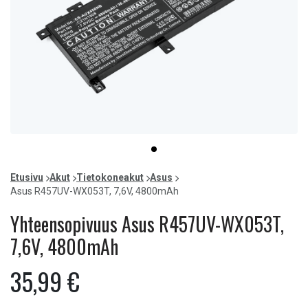
Item
item
1
0
of
Etusivu
Akut
Tietokoneakut
Asus
1
Asus R457UV-WX053T, 7,6V, 4800mAh
Yhteensopivuus Asus R457UV-WX053T,
7,6V, 4800mAh
35,99 €