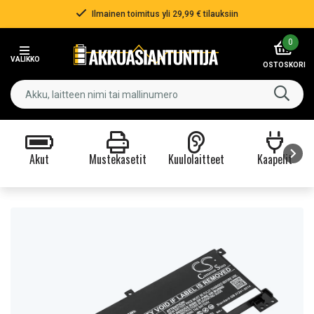
Ilmainen toimitus yli 29,99 € tilauksiin
Item
0
2
VALIKKO
of
OSTOSKORI
3
Akut
Mustekasetit
Kuulolaitteet
Kaapelit
Item
1
of
9