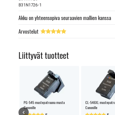
Lue ominaisuuksien merkityk
B31N1726-1
Akku on yhteensopiva seuraavien mallien kanssa
Arvostelut
Liittyvät tuotteet
PG-545 mustepatruuna musta
CL-546XL mustepatru
Canonille
Canonille