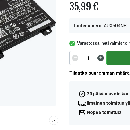
35,99 €
Tuotenumero:
AUX504NB
Varastossa, heti valmis toi
Tilaatko suuremman määrän
30 päivän avoin kau
Ilmainen toimitus yli
Nopea toimitus!