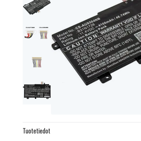
Item
1
Tuotetiedot
of
5