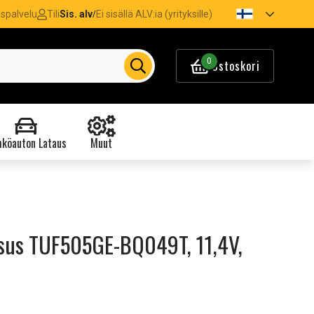
spalvelu
Tili
Sis. alv
Ei sisällä ALV:ia (yrityksille)
/
0
Ostoskori
köauton Lataus
Muut
sus TUF505GE-BQ049T, 11,4V,