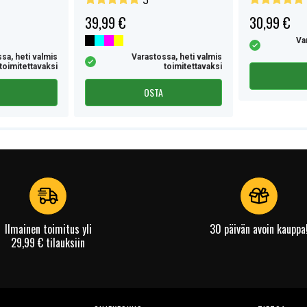
5
39,99 €
30,99 €
Va
sa, heti valmis
Varastossa, heti valmis
toimitettavaksi
toimitettavaksi
OSTA
Ilmainen toimitus yli
30 päivän avoin kauppa
29,99 € tilauksiin