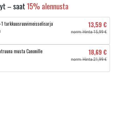
nyt – saat
15% alennusta
1 tarkkuusruuvimeisselisarja
13,59 €
a
norm. Hinta 15,99 €
truuna musta Canonille
18,69 €
norm. Hinta 21,99 €