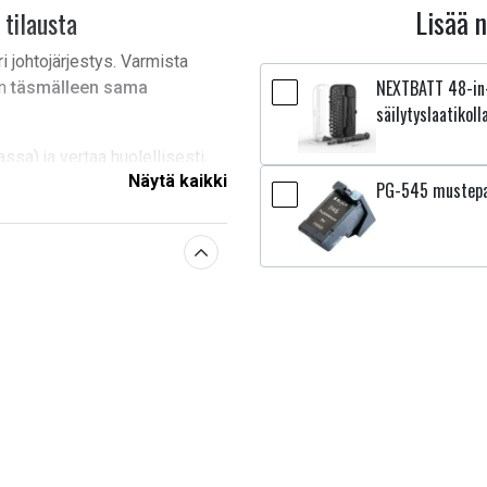
Lisää 
 tilausta
i johtojärjestys. Varmista
NEXTBATT 48-in-
on
täsmälleen sama
säilytyslaatikoll
sa) ja vertaa huolellisesti,
Näytä kaikki
PG-545 mustepa
6NB
.
5 mm