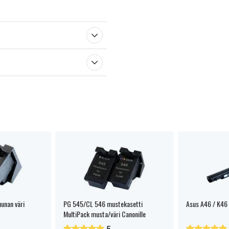
sestä
unan väri
PG 545/CL 546 mustekasetti
Asus A46 / K46 
MultiPack musta/väri Canonille