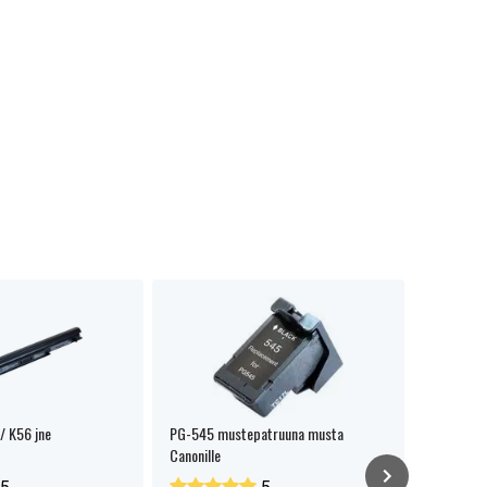
/ K56 jne
PG-545 mustepatruuna musta
CL-546XL
Canonille
Canonille