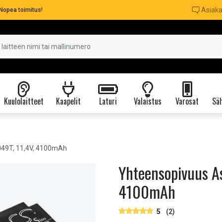
Asiaka
Nopea toimitus!
Kuulolaitteet
Kaapelit
Laturi
Valaistus
Varosat
Säh
49T, 11,4V, 4100mAh
Yhteensopivuus A
4100mAh
5
(2)