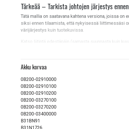
Tärkeää – Tarkista johtojen järjestys ennen
Tätä mallia on saatavana kahtena versiona, joissa on er
siksi ennen tilaamista, että nykyisessä liittimessäsi 
värijärjestys
kuin tuotekuvissa.
Katso liitintä edestäpäin (samasta suunnasta kuin kuvas
missä järjestyksessä johdot ovat.
Jos värijärjestys ei täsmää, valitse sen sijaan
AUF72
Akku korvaa
Tuotetyyppi:
Akku, Paristo
0B200-02910000
Jännite:
11,4 V
0B200-02910100
0B200-02910200
Sopii merkkiin:
Asus
0B200-03270100
Mitat:
194,10 x 113,36 x 7,6
0B200-03270200
0B200-03400000
Kapasiteetti:
4100 mAh
B31BN91
B31N1726