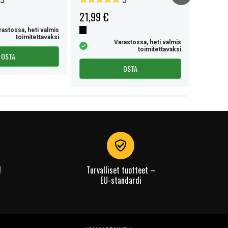
5
5
21,99 €
30,99 
rastossa, heti valmis
toimitettavaksi
Varastossa, heti valmis
toimitettavaksi
OSTA
OSTA
!
Turvalliset tuotteet –
EU-standardi