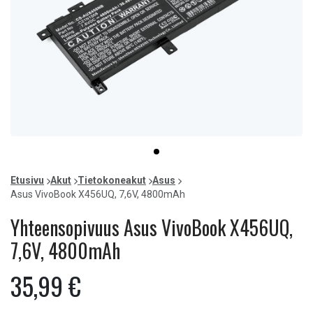
Item
item
1
0
of
Etusivu
Akut
Tietokoneakut
Asus
1
Asus VivoBook X456UQ, 7,6V, 4800mAh
Yhteensopivuus Asus VivoBook X456UQ,
7,6V, 4800mAh
35,99 €