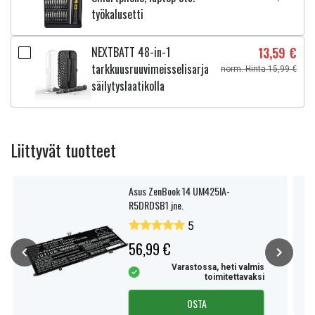
työkalusetti
NEXTBATT 48-in-1
13,59 €
tarkkuusruuvimeisselisarja
norm. Hinta 15,99 €
säilytyslaatikolla
Liittyvät tuotteet
Asus ZenBook 14 UM425IA-
R5DRDSB1 jne.
5
56,99 €
Varastossa, heti valmis
toimitettavaksi
OSTA