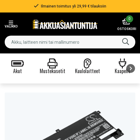
Ilmainen toimitus yli 29,99 € tilauksiin
Item
0
2
VALIKKO
of
OSTOSKORI
3
Akut
Mustekasetit
Kuulolaitteet
Kaapelit
Item
1
of
9