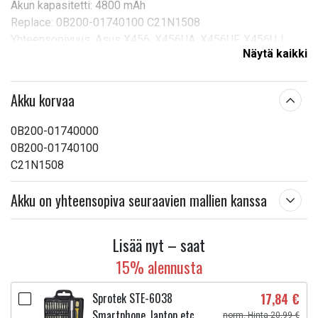
Akun kapasitetti: 4800 mAh
Replace: 0B200-01740100 C21N1508
Yhteensopivuus: Asus X456, X456UA, X456UF, X456UJ,
Näytä kaikki
X456UR, X456UV
Tuotetyyppi:
Akku, Paristo
Akku korvaa
Jännite:
7,6 V
0B200-01740000
Mitat:
178,90 x 78,20 x 10,06 mm
0B200-01740100
Kapasiteetti:
4800 mAh
C21N1508
Lue ominaisuuksien merkityksestä
Akku on yhteensopiva seuraavien mallien kanssa
Lisää nyt – saat
15% alennusta
Sprotek STE-6038
17,84 €
Smartphone, laptop etc.
norm. Hinta 20,99 €