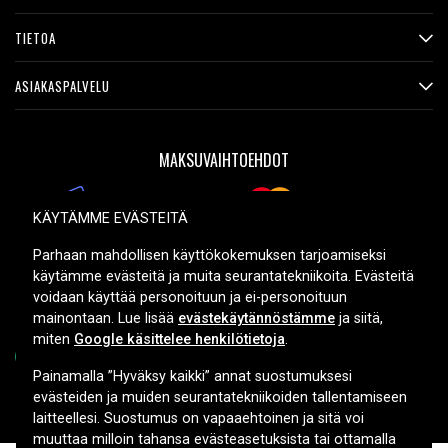
TIETOA
ASIAKASPALVELU
MAKSUVAIHTOEHDOT
KÄYTÄMME EVÄSTEITÄ
TOIMITUSVAIHTOEHDOT
Parhaan mahdollisen käyttökokemuksen tarjoamiseksi
käytämme evästeitä ja muita seurantatekniikoita. Evästeitä
voidaan käyttää personoituun ja ei-personoituun
mainontaan. Lue lisää
evästekäytännöstämme
ja siitä,
miten
Google käsittelee henkilötietoja
.
Painamalla ”Hyväksy kaikki” annat suostumuksesi
evästeiden ja muiden seurantatekniikoiden tallentamiseen
Copyright © 2026, Spares Nordic AB
laitteellesi. Suostumus on vapaaehtoinen ja sitä voi
muuttaa milloin tahansa evästeasetuksista tai ottamalla