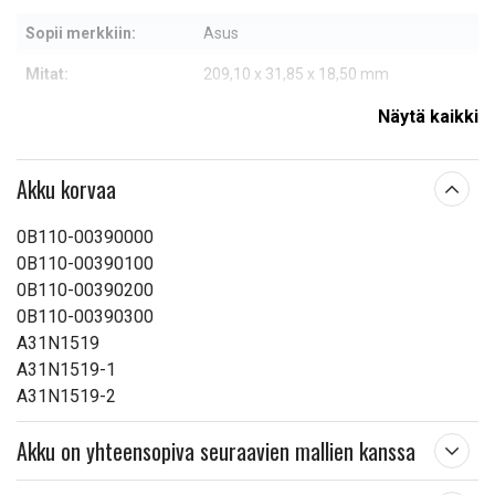
Sopii merkkiin:
Asus
Mitat:
209,10 x 31,85 x 18,50 mm
Kapasiteetti:
2200 mAh
Näytä kaikki
Lue ominaisuuksien merkityksestä
Akku korvaa
0B110-00390000
0B110-00390100
0B110-00390200
0B110-00390300
A31N1519
A31N1519-1
A31N1519-2
Akku on yhteensopiva seuraavien mallien kanssa