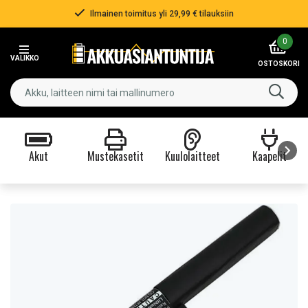
Ilmainen toimitus yli 29,99 € tilauksiin
Item
0
2
VALIKKO
of
OSTOSKORI
3
Akut
Mustekasetit
Kuulolaitteet
Kaapelit
Item
1
of
9