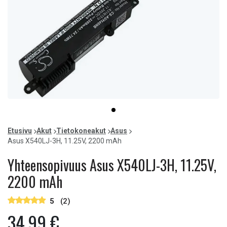
Item
item
1
0
of
Etusivu
Akut
Tietokoneakut
Asus
1
Asus X540LJ-3H, 11.25V, 2200 mAh
Yhteensopivuus Asus X540LJ-3H, 11.25V,
2200 mAh
5
(2)
34,99 €