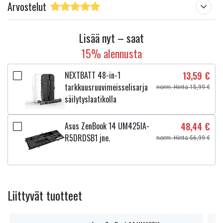
Arvostelut
Lisää nyt – saat
15% alennusta
NEXTBATT 48-in-1
13,59 €
tarkkuusruuvimeisselisarja
norm. Hinta 15,99 €
säilytyslaatikolla
Asus ZenBook 14 UM425IA-
48,44 €
R5DRDSB1 jne.
norm. Hinta 56,99 €
Liittyvät tuotteet