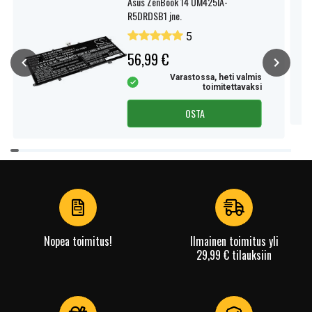
Asus ZenBook 14 UM425IA-
R5DRDSB1 jne.
5
56,99 €
Varastossa, heti valmis
toimitettavaksi
OSTA
Item
1
of
4
Nopea toimitus!
Ilmainen toimitus yli
29,99 € tilauksiin