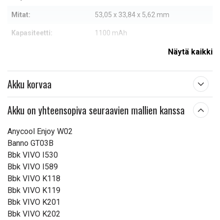
Mitat:
53,05 x 33,84 x 5,62 mm
Kapasiteetti:
1100 mAh
Näytä kaikki
Lue ominaisuuksien merkityksestä
Akku korvaa
Akku on yhteensopiva seuraavien mallien kanssa
Anycool Enjoy W02
Banno GT03B
Bbk VIVO I530
Bbk VIVO I589
Bbk VIVO K118
Bbk VIVO K119
Bbk VIVO K201
Bbk VIVO K202