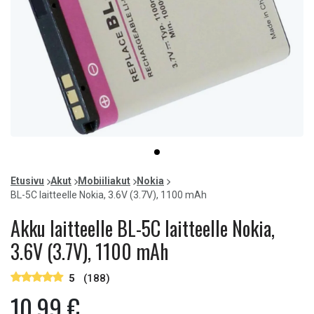
Item
item
1
0
of
Etusivu
Akut
Mobiiliakut
Nokia
1
BL-5C laitteelle Nokia, 3.6V (3.7V), 1100 mAh
Akku laitteelle BL-5C laitteelle Nokia,
3.6V (3.7V), 1100 mAh
5
(188)
10,99 €