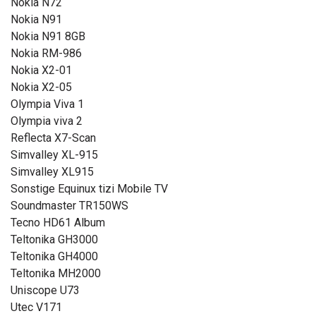
Nokia N72
Nokia N91
Nokia N91 8GB
Nokia RM-986
Nokia X2-01
Nokia X2-05
Olympia Viva 1
Olympia viva 2
Reflecta X7-Scan
Simvalley XL-915
Simvalley XL915
Sonstige Equinux tizi Mobile TV
Soundmaster TR150WS
Tecno HD61 Album
Teltonika GH3000
Teltonika GH4000
Teltonika MH2000
Uniscope U73
Utec V171