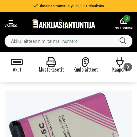
Nopea toimitus!
Item
0
3
VALIKKO
of
OSTOSKORI
3
Akut
Mustekasetit
Kuulolaitteet
Kaapelit
Item
1
of
9