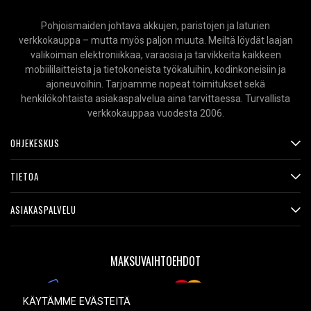
Pohjoismaiden johtava akkujen, paristojen ja laturien
verkkokauppa – mutta myös paljon muuta. Meiltä löydät laajan
valikoiman elektroniikkaa, varaosia ja tarvikkeita kaikkeen
mobiililaitteista ja tietokoneista työkaluihin, kodinkoneisiin ja
ajoneuvoihin. Tarjoamme nopeat toimitukset sekä
henkilökohtaista asiakaspalvelua aina tarvittaessa. Turvallista
verkkokauppaa vuodesta 2006.
OHJEKESKUS
TIETOA
ASIAKASPALVELU
MAKSUVAIHTOEHDOT
KÄYTÄMME EVÄSTEITÄ