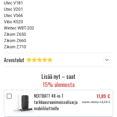
Utec V181
Utec V201
Utec V566
Vibo K520
Wintec WBT-202
Zikom Z650
Zikom Z660
Zikom Z710
Arvostelut
Lisää nyt – saat
15% alennusta
NEXTBATT 48-in-1
11,89 €
tarkkuusruuvimeisselisarja
norm. Hinta 13,99 €
mobiililaitteille