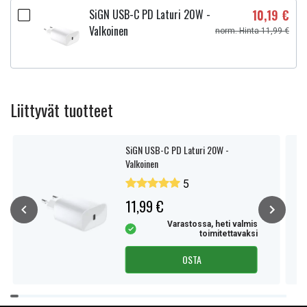
SiGN USB-C PD Laturi 20W -
10,19 €
Valkoinen
norm. Hinta 11,99 €
Liittyvät tuotteet
SiGN USB-C PD Laturi 20W -
Valkoinen
5
11,99 €
Varastossa, heti valmis
toimitettavaksi
OSTA
Item