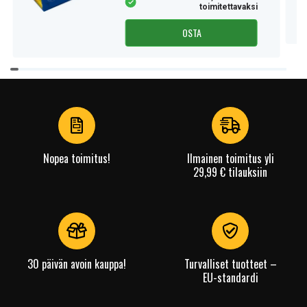
toimitettavaksi
OSTA
Item
1
of
4
Nopea toimitus!
Ilmainen toimitus yli
29,99 € tilauksiin
30 päivän avoin kauppa!
Turvalliset tuotteet –
EU-standardi