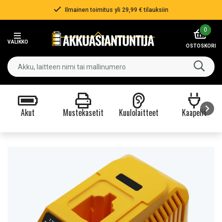
Ilmainen toimitus yli 29,99 € tilauksiin
Item
0
2
VALIKKO
of
OSTOSKORI
3
Akut
Mustekasetit
Kuulolaitteet
Kaapelit
Item
1
of
9