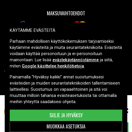
MAKSUVAIHTOEHDOT
KÄYTÄMME EVÄSTEITÄ
TOIMITUSVAIHTOEHDOT
Parhaan mahdollisen käyttökokemuksen tarjoamiseksi
käytämme evästeitä ja muita seurantatekniikoita. Evästeitä
voidaan käyttää personoituun ja ei-personoituun
mainontaan. Lue lisää
evästekäytännöstämme
ja siitä,
miten
Google käsittelee henkilötietoja
.
Painamalla ”Hyväksy kaikki” annat suostumuksesi
evästeiden ja muiden seurantatekniikoiden tallentamiseen
Copyright © 2026, Spares Nordic AB
laitteellesi. Suostumus on vapaaehtoinen ja sitä voi
muuttaa milloin tahansa evästeasetuksista tai ottamalla
meihin yhteyttä saadaksesi ohjeita.
37,99 €
DC989KA
SULJE JA HYVÄKSY
MUOKKAA ASETUKSIA
LISÄÄ OSTOSKORIIN