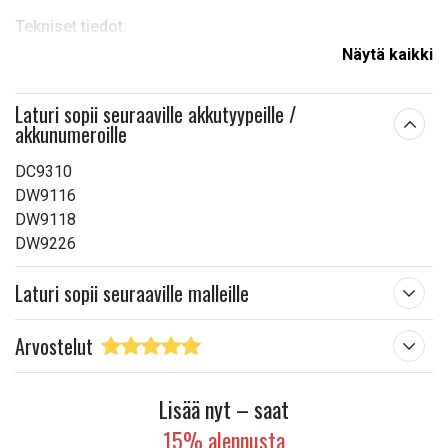
Tekniset tiedot:
Näytä kaikki
Euro-verkkopistoke
Tulo: 100V–240V
Laturi sopii seuraaville akkutyypeille /
Lähtöjännite: 7,2 V–18 V
akkunumeroille
Lähtövirta: 2A
DC9310
Sopii merkkiin:
Dewalt
DW9116
DW9118
Mitat:
154.60 x 106.10 x 84.70 mm
DW9226
Lue ominaisuuksien merkityksestä
Laturi sopii seuraaville malleille
Arvostelut
Lisää nyt – saat
15% alennusta