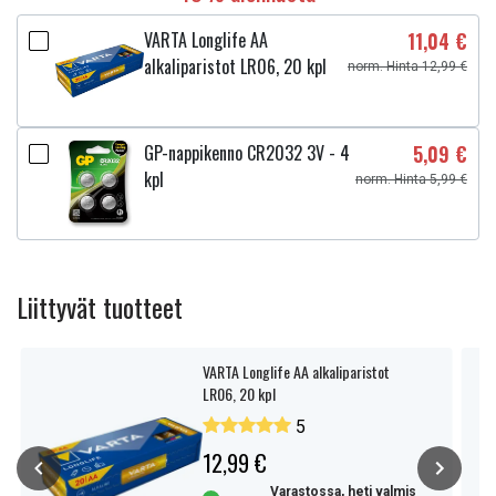
VARTA Longlife AA
11,04 €
alkaliparistot LR06, 20 kpl
norm. Hinta 12,99 €
GP-nappikenno CR2032 3V - 4
5,09 €
kpl
norm. Hinta 5,99 €
Liittyvät tuotteet
VARTA Longlife AA alkaliparistot
LR06, 20 kpl
5
12,99 €
Varastossa, heti valmis