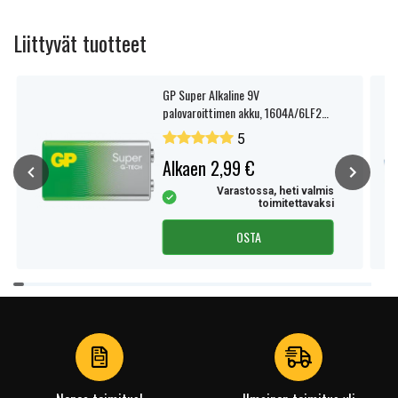
Liittyvät tuotteet
GP Super Alkaline 9V
palovaroittimen akku, 1604A/6LF22,
1 kpl
5
Alkaen 2,99 €
Varastossa, heti valmis
toimitettavaksi
OSTA
Item
1
of
4