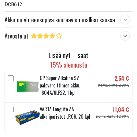
DCB612
Akku on yhteensopiva seuraavien mallien kanssa
Arvostelut
Lisää nyt – saat
15% alennusta
GP Super Alkaline 9V
2,54 €
palovaroittimen akku,
norm. Hinta 2,99 €
1604A/6LF22, 1 kpl
VARTA Longlife AA
11,04 €
alkaliparistot LR06, 20 kpl
norm. Hinta 12,99 €