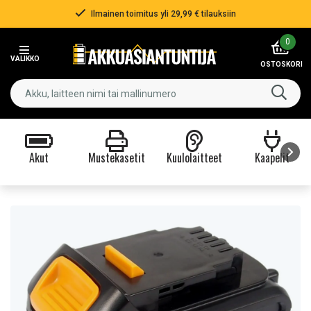
Ilmainen toimitus yli 29,99 € tilauksiin
Item
0
2
VALIKKO
of
OSTOSKORI
3
Akut
Mustekasetit
Kuulolaitteet
Kaapelit
Item
1
of
9