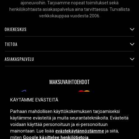
ajoneuvoihin. Tarjoamme nopeat toimitukset sekä
henkilökohtaista asiakaspalvelua aina tarvittaessa. Turvallista
verkkokauppaa vuodesta 2006.
OHJEKESKUS
TIETOA
ASIAKASPALVELU
MAKSUVAIHTOEHDOT
KÄYTÄMME EVÄSTEITÄ
TOIMITUSVAIHTOEHDOT
Parhaan mahdollisen käyttökokemuksen tarjoamiseksi
käytämme evästeitä ja muita seurantatekniikoita. Evästeitä
voidaan käyttää personoituun ja ei-personoituun
mainontaan. Lue lisää
evästekäytännöstämme
ja siitä,
miten
Google käsittelee henkilötietoja
.