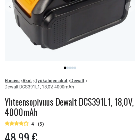
Item
item
item
item
item
item
1
0
1
2
3
4
of
Etusivu
Akut
Työkalujen akut
Dewalt
5
Dewalt DCS391L1, 18,0V, 4000mAh
Yhteensopivuus Dewalt DCS391L1, 18,0V,
4000mAh
4
(5)
48,99 €