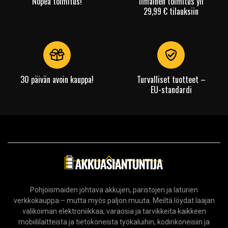
Nopea toimitus!
Ilmainen toimitus yli
29,99 € tilauksiin
30 päivän avoin kauppa!
Turvalliset tuotteet –
EU-standardi
Pohjoismaiden johtava akkujen, paristojen ja laturien
verkkokauppa – mutta myös paljon muuta. Meiltä löydät laajan
valikoiman elektroniikkaa, varaosia ja tarvikkeita kaikkeen
mobiililaitteista ja tietokoneista työkaluihin, kodinkoneisiin ja