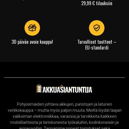
29,99 € tilauksiin
30 päivän avoin kauppa!
Turvalliset tuotteet –
EU-standardi
Pohjoismaiden johtava akkujen, paristojen ja laturien
verkkokauppa – mutta myös paljon muuta. Meiltä löydät laajan
valikoiman elektroniikkaa, varaosia ja tarvikkeita kaikkeen
mobiililaitteista ja tietokoneista työkaluihin, kodinkoneisiin ja
ajoneuvoihin. Tarjoamme nopeat toimitukset sekä