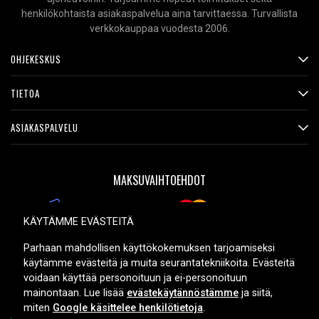
henkilökohtaista asiakaspalvelua aina tarvittaessa. Turvallista
verkkokauppaa vuodesta 2006.
OHJEKESKUS
TIETOA
ASIAKASPALVELU
MAKSUVAIHTOEHDOT
KÄYTÄMME EVÄSTEITÄ
TOIMITUSVAIHTOEHDOT
Parhaan mahdollisen käyttökokemuksen tarjoamiseksi
käytämme evästeitä ja muita seurantatekniikoita. Evästeitä
voidaan käyttää personoituun ja ei-personoituun
mainontaan. Lue lisää
evästekäytännöstämme
ja siitä,
miten
Google käsittelee henkilötietoja
.