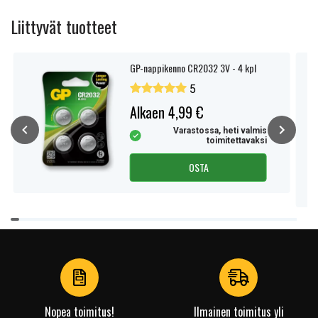
Liittyvät tuotteet
GP-nappikenno CR2032 3V - 4 kpl
5
Alkaen 4,99 €
Varastossa, heti valmis
toimitettavaksi
OSTA
Item
1
of
4
Nopea toimitus!
Ilmainen toimitus yli