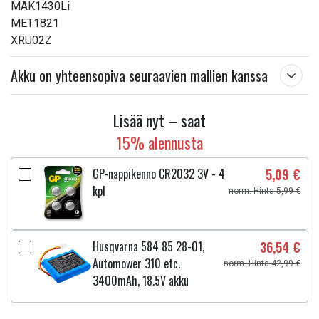
MAK1430Li
MET1821
XRU02Z
Akku on yhteensopiva seuraavien mallien kanssa
Lisää nyt – saat
15% alennusta
GP-nappikenno CR2032 3V - 4
5,09 €
kpl
norm. Hinta 5,99 €
Husqvarna 584 85 28-01,
36,54 €
Automower 310 etc.
norm. Hinta 42,99 €
3400mAh, 18.5V akku