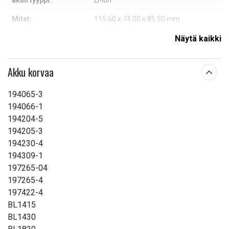
akun tyyppi:
Li-ion
Mitat:
115.60 x 74.00 x 85.50 mm
Kapasiteetti:
4500 mAh
Näytä kaikki
Lue ominaisuuksien merkityksestä
Akku korvaa
194065-3
194066-1
194204-5
194205-3
194230-4
194309-1
197265-04
197265-4
197422-4
BL1415
BL1430