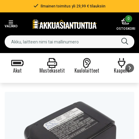
Ilmainen toimitus yli 29,99 € tilauksiin
Item
0
2
VALIKKO
of
OSTOSKORI
3
Akut
Mustekasetit
Kuulolaitteet
Kaapelit
Item
1
of
9