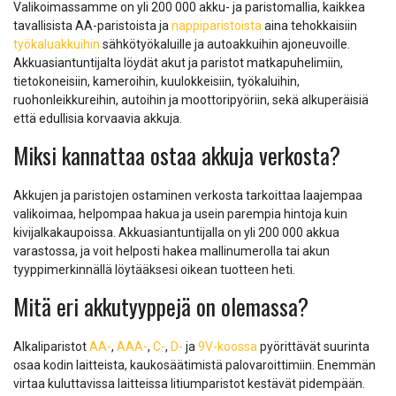
Valikoimassamme on yli 200 000 akku- ja paristomallia, kaikkea
tavallisista AA-paristoista ja
nappiparistoista
aina tehokkaisiin
työkaluakkuihin
sähkötyökaluille ja autoakkuihin ajoneuvoille.
Akkuasiantuntijalta löydät akut ja paristot matkapuhelimiin,
tietokoneisiin, kameroihin, kuulokkeisiin, työkaluihin,
ruohonleikkureihin, autoihin ja moottoripyöriin, sekä alkuperäisiä
että edullisia korvaavia akkuja.
Miksi kannattaa ostaa akkuja verkosta?
Akkujen ja paristojen ostaminen verkosta tarkoittaa laajempaa
valikoimaa, helpompaa hakua ja usein parempia hintoja kuin
kivijalkakaupoissa. Akkuasiantuntijalla on yli 200 000 akkua
varastossa, ja voit helposti hakea mallinumerolla tai akun
tyyppimerkinnällä löytääksesi oikean tuotteen heti.
Mitä eri akkutyyppejä on olemassa?
Alkaliparistot
AA-
,
AAA-
,
C-
,
D-
ja
9V-koossa
pyörittävät suurinta
osaa kodin laitteista, kaukosäätimistä palovaroittimiin. Enemmän
virtaa kuluttavissa laitteissa litiumparistot kestävät pidempään.