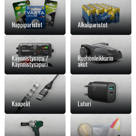
Nappiparistot
Alkaliparistot
Käynnistysapu /
Ruohonleikkurin
Käynnistysapuri
akut
Kaapelit
Laturi