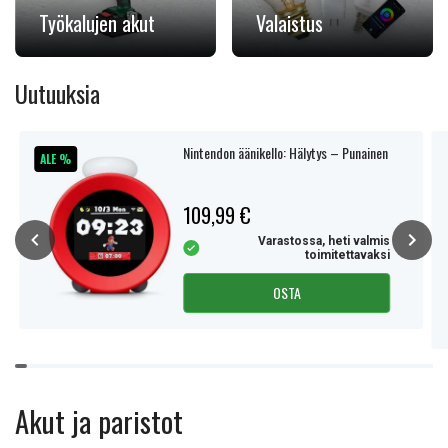
Työkalujen akut
Valaistus
Uutuuksia
Nintendon äänikello: Hälytys – Punainen
ALE %
109,99 €
Varastossa, heti valmis
toimitettavaksi
OSTA
Item
1
of
Akut ja paristot
15