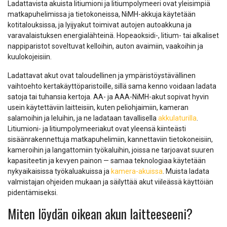
Ladattavista akuista litiumioni ja litiumpolymeeri ovat yleisimpiä
matkapuhelimissa ja tietokoneissa, NiMH-akkuja käytetään
kotitalouksissa, ja lyijyakut toimivat autojen autoakkuna ja
varavalaistuksen energialähteinä. Hopeaoksidi-, litium- tai alkaliset
nappiparistot soveltuvat kelloihin, auton avaimiin, vaakoihin ja
kuulokojeisiin.
Ladattavat akut ovat taloudellinen ja ympäristöystävällinen
vaihtoehto kertakäyttöparistoille, sillä sama kenno voidaan ladata
satoja tai tuhansia kertoja. AA- ja AAA-NiMH-akut sopivat hyvin
usein käytettäviin laitteisiin, kuten peliohjaimiin, kameran
salamoihin ja leluihin, ja ne ladataan tavallisella
akkulaturilla
.
Litiumioni- ja litiumpolymeeriakut ovat yleensä kiinteästi
sisäänrakennettuja matkapuhelimiin, kannettaviin tietokoneisiin,
kameroihin ja langattomiin työkaluihin, joissa ne tarjoavat suuren
kapasiteetin ja kevyen painon — samaa teknologiaa käytetään
nykyaikaisissa työkaluakuissa ja
kamera-akuissa
. Muista ladata
valmistajan ohjeiden mukaan ja säilyttää akut viileässä käyttöiän
pidentämiseksi.
Miten löydän oikean akun laitteeseeni?