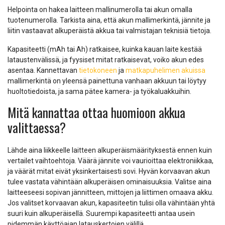
Helpointa on hakea laitteen mallinumerolla tai akun omalla
tuotenumerolla. Tarkista aina, että akun mallimerkintä, jännite ja
liitin vastaavat alkuperäistä akkua tai valmistajan teknisiä tietoja.
Kapasiteetti (mAh tai Ah) ratkaisee, kuinka kauan laite kestää
lataustenvälissä, ja fyysiset mitat ratkaisevat, voiko akun edes
asentaa. Kannettavan
tietokoneen
ja
matkapuhelimen akuissa
mallimerkintä on yleensä painettuna vanhaan akkuun tai löytyy
huoltotiedoista, ja sama pätee kamera- ja työkaluakkuihin.
Mitä kannattaa ottaa huomioon akkua
valittaessa?
Lähde aina liikkeelle laitteen alkuperäismäärityksestä ennen kuin
vertailet vaihtoehtoja. Väärä jännite voi vaurioittaa elektroniikkaa,
ja väärät mitat eivät yksinkertaisesti sovi. Hyvän korvaavan akun
tulee vastata vähintään alkuperäisen ominaisuuksia. Valitse aina
laitteeseesi sopivan jännitteen, mittojen ja liittimen omaava akku.
Jos valitset korvaavan akun, kapasiteetin tulisi olla vähintään yhtä
suuri kuin alkuperäisellä. Suurempi kapasiteetti antaa usein
pidemmän käyttöajan latauskertojen välillä.