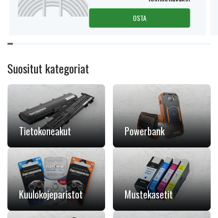
OSTA
Item
1
of
Suositut kategoriat
11
Tietokoneakut
Powerbank
Kuulokojeparistot
Mustekasetit