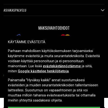
ASIAKASPALVELU
MAKSUVAIHTOEHDOT
KÄYTÄMME EVÄSTEITÄ
TOIMITUSVAIHTOEHDOT
Parhaan mahdollisen käyttökokemuksen tarjoamiseksi
käytämme evästeitä ja muita seurantatekniikoita. Evästeitä
voidaan käyttää personoituun ja ei-personoituun
mainontaan. Lue lisää
evästekäytännöstämme
ja siitä,
miten
Google käsittelee henkilötietoja
.
Painamalla ”Hyväksy kaikki” annat suostumuksesi
evästeiden ja muiden seurantatekniikoiden tallentamiseen
Copyright © 2026, Spares Nordic AB
laitteellesi. Suostumus on vapaaehtoinen ja sitä voi
muuttaa milloin tahansa evästeasetuksista tai ottamalla
meihin yhteyttä saadaksesi ohjeita.