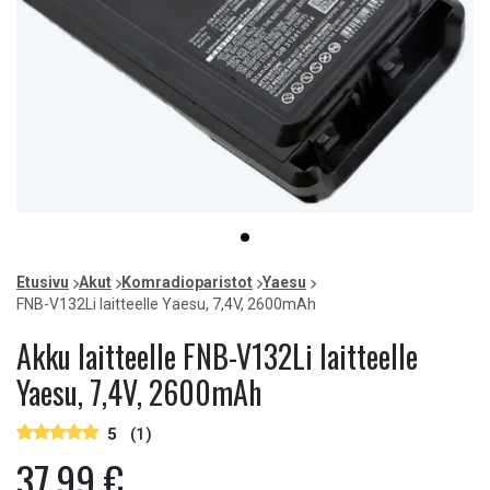
Item
item
1
0
of
Etusivu
Akut
Komradioparistot
Yaesu
1
FNB-V132Li laitteelle Yaesu, 7,4V, 2600mAh
Akku laitteelle FNB-V132Li laitteelle
Yaesu, 7,4V, 2600mAh
5
(1)
37,99 €