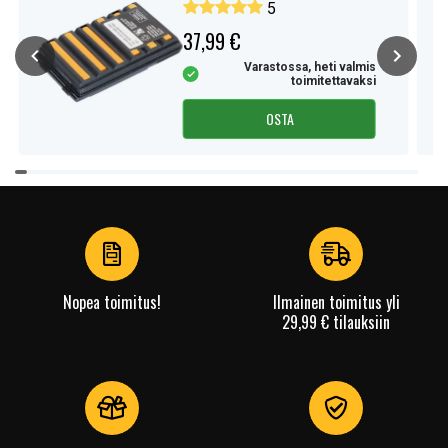
5
37,99 €
Varastossa, heti valmis
toimitettavaksi
OSTA
Item
1
of
4
Nopea toimitus!
Ilmainen toimitus yli
29,99 € tilauksiin