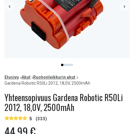
Item
item
item
item
item
item
1
0
1
2
3
4
of
Etusivu
Akut
Ruohonleikkurin akut
5
Gardena Robotic R50Li 2012, 18,0V, 2500mAh
Yhteensopivuus Gardena Robotic R50Li
2012, 18,0V, 2500mAh
5
(333)
44,99 €