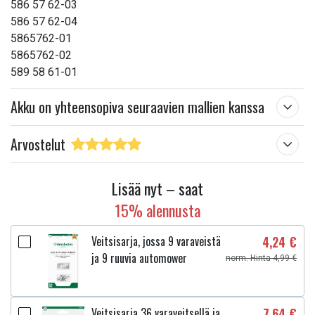
586 57 62-03
586 57 62-04
5865762-01
5865762-02
589 58 61-01
Akku on yhteensopiva seuraavien mallien kanssa
Arvostelut
Lisää nyt – saat
15% alennusta
Veitsisarja, jossa 9 varaveistä
4,24 €
ja 9 ruuvia automower
norm. Hinta 4,99 €
Veitsisarja 36 varaveitsellä ja
7,64 €