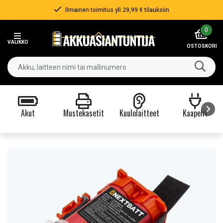
Ilmainen toimitus yli 29,99 € tilauksiin
Item
0
2
VALIKKO
of
OSTOSKORI
3
Akut
Mustekasetit
Kuulolaitteet
Kaapelit
Item
1
of
9