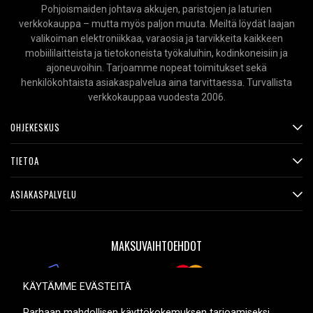
Pohjoismaiden johtava akkujen, paristojen ja laturien
verkkokauppa – mutta myös paljon muuta. Meiltä löydät laajan
valikoiman elektroniikkaa, varaosia ja tarvikkeita kaikkeen
mobiililaitteista ja tietokoneista työkaluihin, kodinkoneisiin ja
ajoneuvoihin. Tarjoamme nopeat toimitukset sekä
henkilökohtaista asiakaspalvelua aina tarvittaessa. Turvallista
verkkokauppaa vuodesta 2006.
OHJEKESKUS
TIETOA
ASIAKASPALVELU
MAKSUVAIHTOEHDOT
KÄYTÄMME EVÄSTEITÄ
Parhaan mahdollisen käyttökokemuksen tarjoamiseksi