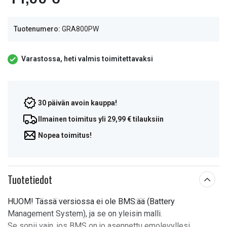
Tuotenumero:
GRA800PW
Varastossa, heti valmis toimitettavaksi
30 päivän avoin kauppa!
Ilmainen toimitus yli 29,99 € tilauksiin
Nopea toimitus!
Tuotetiedot
HUOM! Tässä versiossa ei ole BMS:ää (Battery
Management System), ja se on yleisin malli.
Se sopii vain, jos BMS on jo asennettu emolevyllesi.