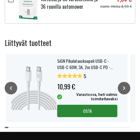
36 ruuvilla automower
norm. Hinta 8,99 €
Liittyvät tuotteet
SiGN Pikalatauskaapeli USB-C -
USB-C 60W, 3A, 2m USB-C PD -
Valkoinen
5
10,99 €
Varastossa, heti valmis
toimitettavaksi
OSTA
Item
1