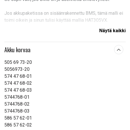
Jos akkupaketissa on sisäänrakennettu BMS, tämä malli ei
toimi oikein ja sinun tulisi käyttää mallia HAT305VX.
Näytä kaikki
Jännite:
18,0 V
Merkki:
NEXTBATT
Akku korvaa
Sopii merkkiin:
Gardena
505 69 73-20
Mitat:
70,30 x 66,90 x 56,00 mm
5056973-20
574 47 68-01
Kapasiteetti:
2500 mAh
574 47 68-02
574 47 68-03
Lue ominaisuuksien merkityksestä
5744768-01
5744768-02
5744768-03
586 57 62-01
586 57 62-02