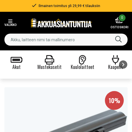
Ilmainen toimitus yli 29,99 € tilauksiin
Item
0
2
VALIKKO
of
OSTOSKORI
3
Akut
Mustekasetit
Kuulolaitteet
Kaapelit
Item
1
of
9
10%