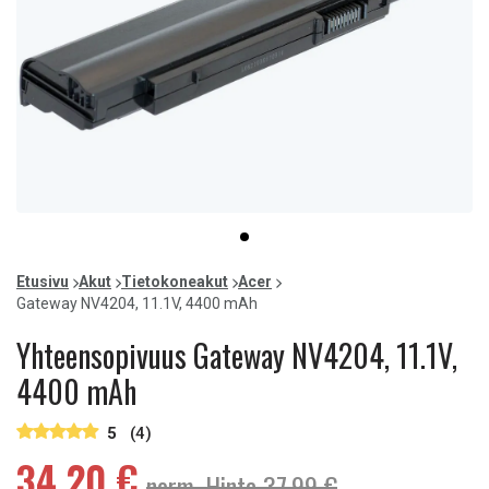
Item
item
1
0
of
Etusivu
Akut
Tietokoneakut
Acer
1
Gateway NV4204, 11.1V, 4400 mAh
Yhteensopivuus Gateway NV4204, 11.1V,
4400 mAh
5
(4)
34,20 €
norm. Hinta 37,99 €