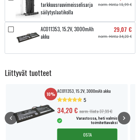
tarkkuusruuvimeisselisarja
norm. Hinta 15,99 €
säilytyslaatikolla
AC011353, 15.2V, 3000mAh
29,07 €
akku
norm. Hinta 34,20 €
Liittyvät tuotteet
AC011353, 15.2V, 3000mAh akku
10%
5
34,20 €
norm. Hinta 37,99 €
Varastossa, heti valmis
toimitettavaksi
OSTA