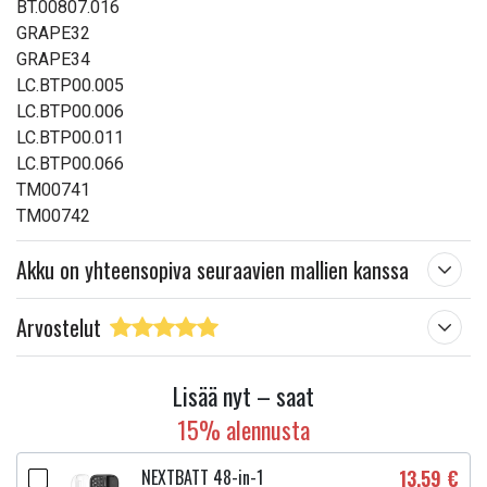
BT.00807.016
GRAPE32
GRAPE34
LC.BTP00.005
LC.BTP00.006
LC.BTP00.011
LC.BTP00.066
TM00741
TM00742
Akku on yhteensopiva seuraavien mallien kanssa
Arvostelut
Lisää nyt – saat
15% alennusta
NEXTBATT 48-in-1
13,59 €