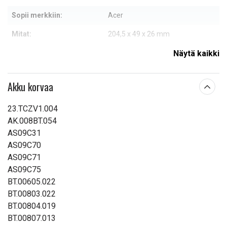
Sopii merkkiin:
Acer
Mitat:
204,5 x 49 x 26 mm
Kapasiteetti:
4400 mAh
Näytä kaikki
Lue ominaisuuksien merkityksestä
Akku korvaa
23.TCZV1.004
AK.008BT.054
AS09C31
AS09C70
AS09C71
AS09C75
BT.00605.022
BT.00803.022
BT.00804.019
BT.00807.013