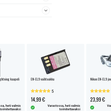
htning kaapeli
EN-EL9 vaihtoakku
Nikon EN-EL9 jne
5
14,99 €
23,99 €
sa, heti valmis
Varastossa, heti valmis
Va
toimitettavaksi
toimitettavaksi