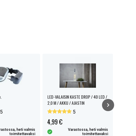
.
LED-VALAISIN KASTE DROP / 40 LED /
NEXTBATT 
2,0 M / AKKU / AJASTIN
30W, 3A, 
5
5
4,99 €
9,90 €
rastossa, heti valmis
Varastossa, heti valmis
toimitettavaksi
toimitettavaksi