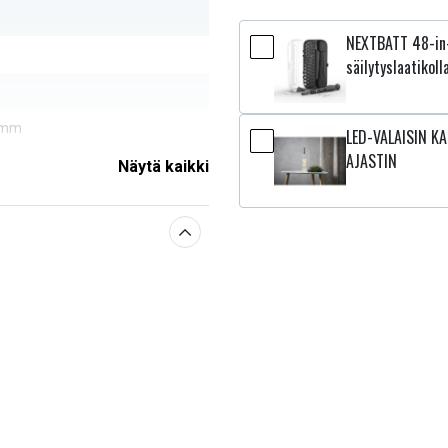
NEXTBATT 48-in-
säilytyslaatikoll
2 mm
LED-VALAISIN KA
AJASTIN
Näytä kaikki
sestä