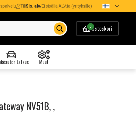
spalvelu
Tili
Sis. alv
Ei sisällä ALV:ia (yrityksille)
/
0
Ostoskori
köauton Lataus
Muut
ateway NV51B, ,