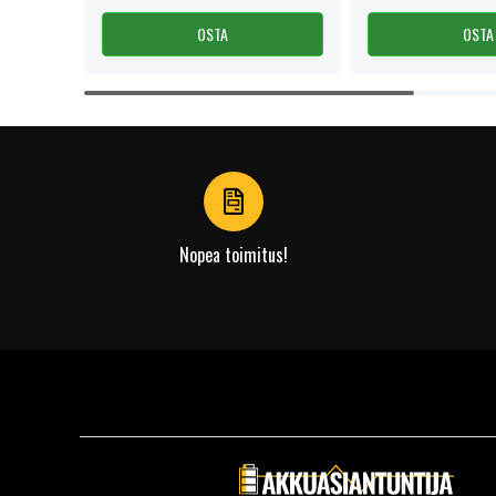
OSTA
OSTA
Item
1
of
4
Nopea toimitus!