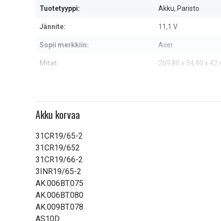
Tuotetyyppi:
Akku, Paristo
Jännite:
11,1 V
Sopii merkkiin:
Acer
Mitat:
269,80 x 54,40 x 4
Kapasiteetti:
8800 mAh
Lue ominaisuuksien merkityk
Akku korvaa
31CR19/65-2
31CR19/652
31CR19/66-2
3INR19/65-2
AK.006BT.075
AK.006BT.080
AK.009BT.078
AS10D