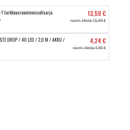
1 tarkkuusruuvimeisselisarja
13,59 €
a
norm. Hinta 15,99 €
STE DROP / 40 LED / 2,0 M / AKKU /
4,24 €
norm. Hinta 4,99 €