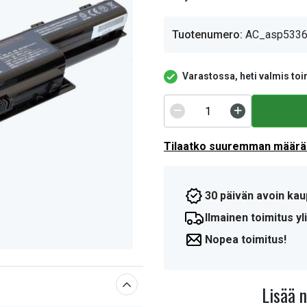
Tuotenumero:
AC_asp533
Varastossa, heti valmis toi
Tilaatko suuremman määrän
30 päivän avoin kau
Ilmainen toimitus yli
Nopea toimitus!
Lisää 