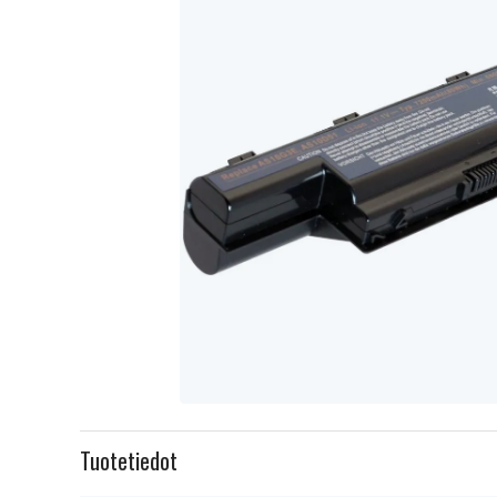
Item
1
Tuotetiedot
of
1