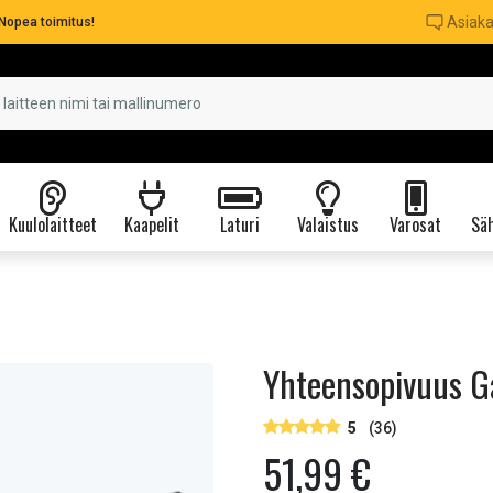
Asiaka
Nopea toimitus!
Kuulolaitteet
Kaapelit
Laturi
Valaistus
Varosat
Säh
Yhteensopivuus G
5
(36)
51,99 €