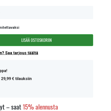
6
mitettavaksi
LISÄÄ OSTOSKORIIN
? Saa tarjous täältä
ppa!
 29,99 € tilauksiin
nyt – saat
15% alennusta