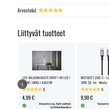
Arvostelut
Liittyvät tuotteet
LED-VALAISIN KASTE DROP / 40 LED /
NEXTBATT USB-C - Lig
2,0 M / AKKU / AJASTIN
30W, 3A, 1m - Musta
5
5
4,99 €
9,90 €
eti valmis
Varastossa, heti valmis
Varastos
tettavaksi
toimitettavaksi