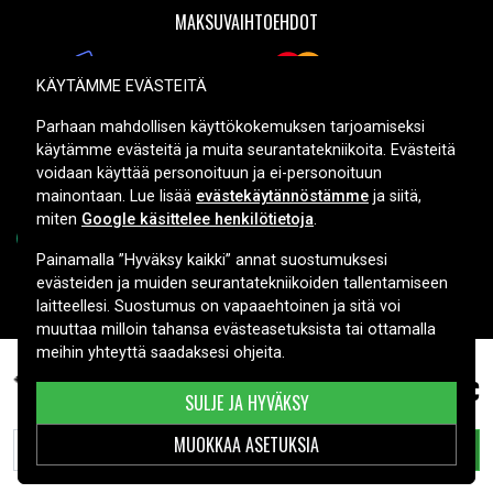
MAKSUVAIHTOEHDOT
KÄYTÄMME EVÄSTEITÄ
TOIMITUSVAIHTOEHDOT
Parhaan mahdollisen käyttökokemuksen tarjoamiseksi
käytämme evästeitä ja muita seurantatekniikoita. Evästeitä
voidaan käyttää personoituun ja ei-personoituun
mainontaan. Lue lisää
evästekäytännöstämme
ja siitä,
miten
Google käsittelee henkilötietoja
.
Painamalla ”Hyväksy kaikki” annat suostumuksesi
evästeiden ja muiden seurantatekniikoiden tallentamiseen
Copyright © 2026, Spares Nordic AB
laitteellesi. Suostumus on vapaaehtoinen ja sitä voi
muuttaa milloin tahansa evästeasetuksista tai ottamalla
meihin yhteyttä saadaksesi ohjeita.
17,99 €
Icom IC-F3102D, 7.2V, 1300 mAh
SULJE JA HYVÄKSY
MUOKKAA ASETUKSIA
LISÄÄ OSTOSKORIIN