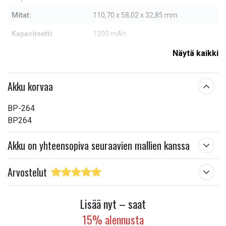
Mitat:
110,70 x 58,02 x 32,85 mm
Kapasiteetti:
1300 mAh
Näytä kaikki
Lue ominaisuuksien merkityksestä
Akku korvaa
BP-264
BP264
Akku on yhteensopiva seuraavien mallien kanssa
Arvostelut
Lisää nyt – saat
15% alennusta