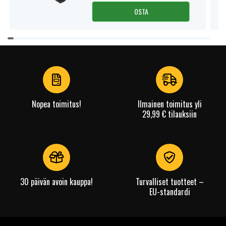
OSTA
Item
1
of
4
Nopea toimitus!
Ilmainen toimitus yli
29,99 € tilauksiin
30 päivän avoin kauppa!
Turvalliset tuotteet –
EU-standardi