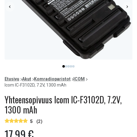
Item
item
item
item
item
item
1
0
1
2
3
4
of
Etusivu
Akut
Komradioparistot
ICOM
5
Icom IC-F3102D, 7.2V, 1300 mAh
Yhteensopivuus Icom IC-F3102D, 7.2V,
1300 mAh
5
(2)
17,99 €