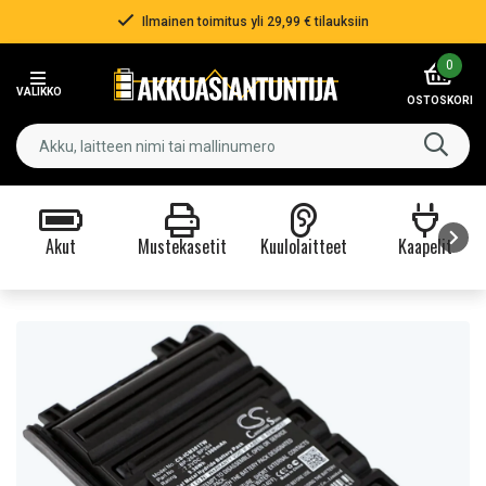
Ilmainen toimitus yli 29,99 € tilauksiin
Item
0
2
VALIKKO
of
OSTOSKORI
3
Akut
Mustekasetit
Kuulolaitteet
Kaapelit
Item
1
of
9