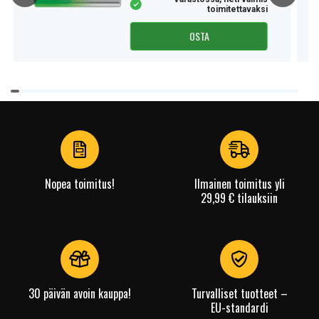
toimitettavaksi
OSTA
Item
1
of
3
Nopea toimitus!
Ilmainen toimitus yli
29,99 € tilauksiin
30 päivän avoin kauppa!
Turvalliset tuotteet –
EU-standardi