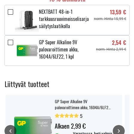
NEXTBATT 48-in-1
13,59 €
tarkkuusruuvimeisselisarja
norm. Hinta 15,99 €
säilytyslaatikolla
GP Super Alkaline 9V
2,54 €
palovaroittimen akku,
norm. Hinta 2,99 €
1604A/6LF22, 1 kpl
Liittyvät tuotteet
GP Super Alkaline 9V
palovaroittimen akku, 1604A/6LF22,
1 kpl
5
Alkaen 2,99 €
Varastossa, heti valmis