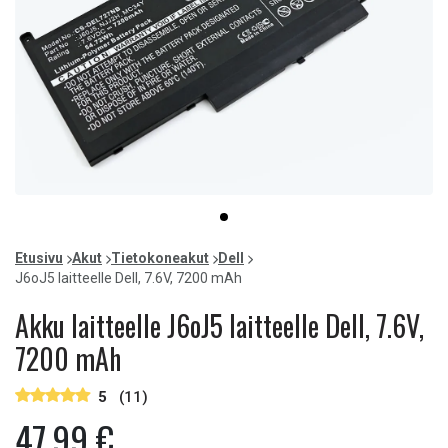
Item
item
1
0
of
Etusivu
Akut
Tietokoneakut
Dell
1
J6oJ5 laitteelle Dell, 7.6V, 7200 mAh
Akku laitteelle J6oJ5 laitteelle Dell, 7.6V,
7200 mAh
5
(11)
47,99 €