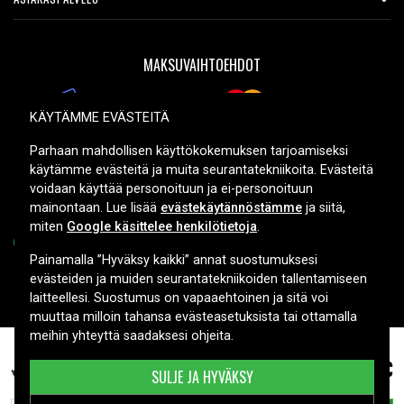
MAKSUVAIHTOEHDOT
KÄYTÄMME EVÄSTEITÄ
TOIMITUSVAIHTOEHDOT
Parhaan mahdollisen käyttökokemuksen tarjoamiseksi
käytämme evästeitä ja muita seurantatekniikoita. Evästeitä
voidaan käyttää personoituun ja ei-personoituun
mainontaan. Lue lisää
evästekäytännöstämme
ja siitä,
miten
Google käsittelee henkilötietoja
.
Painamalla ”Hyväksy kaikki” annat suostumuksesi
evästeiden ja muiden seurantatekniikoiden tallentamiseen
Copyright © 2026, Spares Nordic AB
laitteellesi. Suostumus on vapaaehtoinen ja sitä voi
muuttaa milloin tahansa evästeasetuksista tai ottamalla
meihin yhteyttä saadaksesi ohjeita.
47,99 €
J6oJ5 laitteelle Dell, 7.6V, 7200 mAh
SULJE JA HYVÄKSY