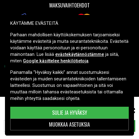
MAKSUVAIHTOEHDOT
KÄYTÄMME EVÄSTEITÄ
TOIMITUSVAIHTOEHDOT
Parhaan mahdollisen käyttökokemuksen tarjoamiseksi
käytämme evästeitä ja muita seurantatekniikoita. Evästeitä
voidaan käyttää personoituun ja ei-personoituun
mainontaan. Lue lisää
evästekäytännöstämme
ja siitä,
miten
Google käsittelee henkilötietoja
.
Painamalla ”Hyväksy kaikki” annat suostumuksesi
evästeiden ja muiden seurantatekniikoiden tallentamiseen
Copyright © 2026, Spares Nordic AB
laitteellesi. Suostumus on vapaaehtoinen ja sitä voi
muuttaa milloin tahansa evästeasetuksista tai ottamalla
meihin yhteyttä saadaksesi ohjeita.
16,99 €
JVC GZ-MS123, ,
SULJE JA HYVÄKSY
MUOKKAA ASETUKSIA
LISÄÄ OSTOSKORIIN