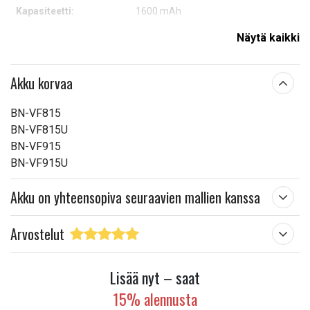
Kapasiteetti:
1600 mAh
Näytä kaikki
Lue ominaisuuksien merkityksestä
Akku korvaa
BN-VF815
BN-VF815U
BN-VF915
BN-VF915U
Akku on yhteensopiva seuraavien mallien kanssa
Arvostelut
Lisää nyt – saat
15% alennusta