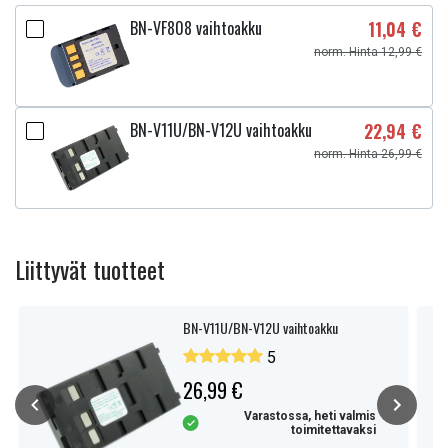
BN-VF808 vaihtoakku
11,04 €
norm. Hinta 12,99 €
BN-V11U/BN-V12U vaihtoakku
22,94 €
norm. Hinta 26,99 €
Liittyvät tuotteet
BN-V11U/BN-V12U vaihtoakku
5
26,99 €
Varastossa, heti valmis
toimitettavaksi