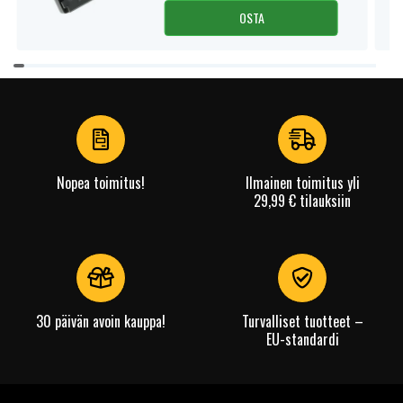
OSTA
Item
1
of
4
Nopea toimitus!
Ilmainen toimitus yli
29,99 € tilauksiin
30 päivän avoin kauppa!
Turvalliset tuotteet –
EU-standardi