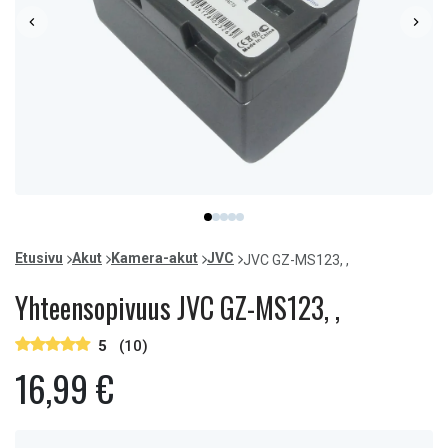
Item
item
item
item
item
item
1
0
1
2
3
4
of
Etusivu
Akut
Kamera-akut
JVC
JVC GZ-MS123, ,
5
Yhteensopivuus JVC GZ-MS123, ,
5
(10)
16,99 €