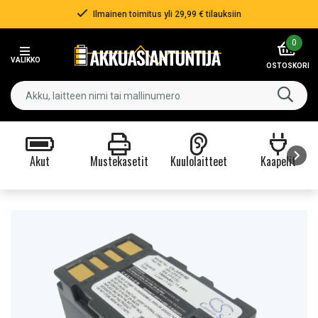
Ilmainen toimitus yli 29,99 € tilauksiin
Item
0
2
VALIKKO
of
OSTOSKORI
3
Akut
Mustekasetit
Kuulolaitteet
Kaapelit
Item
1
of
9