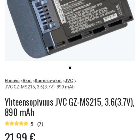
Item
item
1
0
of
Etusivu
Akut
Kamera-akut
JVC
1
JVC GZ-MS215, 3.6(3.7V), 890 mAh
Yhteensopivuus JVC GZ-MS215, 3.6(3.7V),
890 mAh
5
(7)
21,99 €