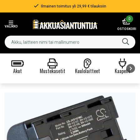
Ilmainen toimitus yli 29,99 € tilauksiin
Item
0
2
VALIKKO
of
OSTOSKORI
3
Akut
Mustekasetit
Kuulolaitteet
Kaapelit
Item
1
of
9