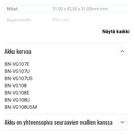
Mitat:
31,00 x 42,50 x 31,00mm mm
Kapasiteetti:
890 mAh
Näytä kaikki
Lue ominaisuuksien merkityksestä
Akku korvaa
BN-VG107E
BN-VG107U
BN-VG107US
BN-VG108
BN-VG108E
BN-VG108U
BN-VG108USM
Akku on yhteensopiva seuraavien mallien kanssa