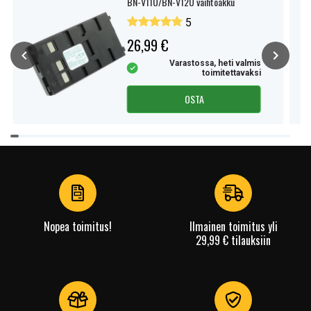
BN-V11U/BN-V12U vaihtoakku
5
26,99 €
Varastossa, heti valmis
toimitettavaksi
OSTA
Item
1
of
4
Nopea toimitus!
Ilmainen toimitus yli
29,99 € tilauksiin