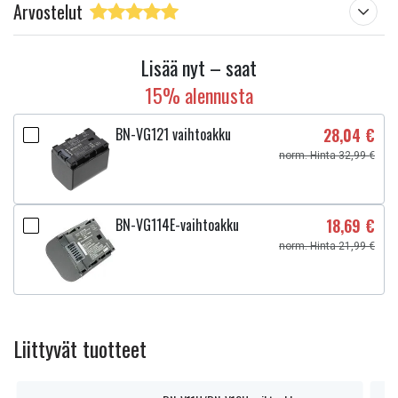
Arvostelut
Lisää nyt – saat
15% alennusta
BN-VG121 vaihtoakku
28,04 €
norm. Hinta 32,99 €
BN-VG114E-vaihtoakku
18,69 €
norm. Hinta 21,99 €
Liittyvät tuotteet