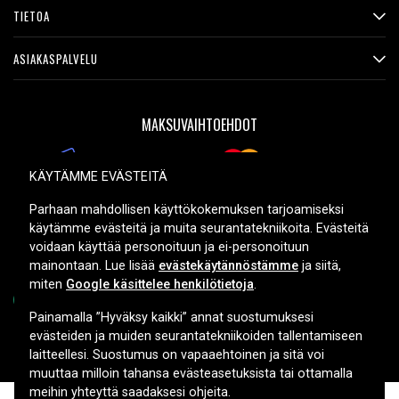
TIETOA
ASIAKASPALVELU
MAKSUVAIHTOEHDOT
KÄYTÄMME EVÄSTEITÄ
TOIMITUSVAIHTOEHDOT
Parhaan mahdollisen käyttökokemuksen tarjoamiseksi
käytämme evästeitä ja muita seurantatekniikoita. Evästeitä
voidaan käyttää personoituun ja ei-personoituun
mainontaan. Lue lisää
evästekäytännöstämme
ja siitä,
miten
Google käsittelee henkilötietoja
.
Painamalla ”Hyväksy kaikki” annat suostumuksesi
evästeiden ja muiden seurantatekniikoiden tallentamiseen
Copyright © 2026, Spares Nordic AB
laitteellesi. Suostumus on vapaaehtoinen ja sitä voi
muuttaa milloin tahansa evästeasetuksista tai ottamalla
meihin yhteyttä saadaksesi ohjeita.