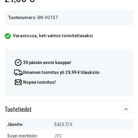
Tuotenumero:
BN-VG107
Varastossa, heti valmis toimitettavaksi
30 päivän avoin kauppa!
Ilmainen toimitus yli 29,99 € tilauksiin
Nopea toimitus!
Tuotetiedot
Jännite:
3,6(3,7) V
Sopii merkkiin:
JVC