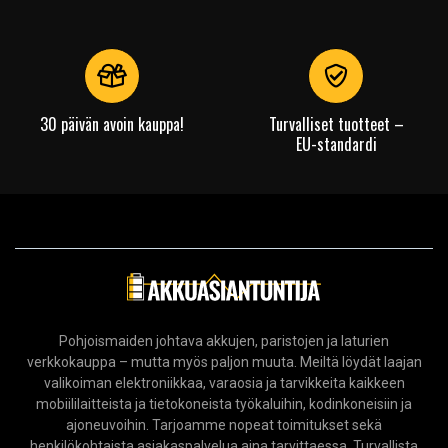
30 päivän avoin kauppa!
Turvalliset tuotteet –
EU-standardi
Pohjoismaiden johtava akkujen, paristojen ja laturien
verkkokauppa – mutta myös paljon muuta. Meiltä löydät laajan
valikoiman elektroniikkaa, varaosia ja tarvikkeita kaikkeen
mobiililaitteista ja tietokoneista työkaluihin, kodinkoneisiin ja
ajoneuvoihin. Tarjoamme nopeat toimitukset sekä
henkilökohtaista asiakaspalvelua aina tarvittaessa. Turvallista