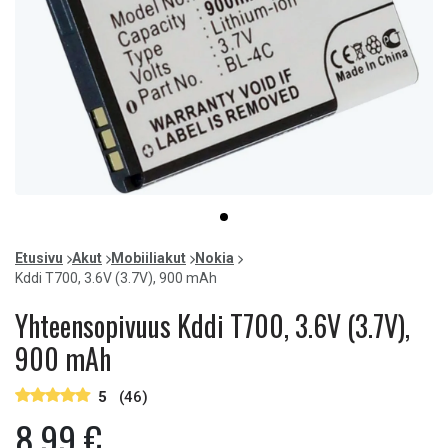
Item
item
1
0
of
Etusivu
Akut
Mobiiliakut
Nokia
1
Kddi T700, 3.6V (3.7V), 900 mAh
Yhteensopivuus Kddi T700, 3.6V (3.7V),
900 mAh
5
(46)
8,99 €