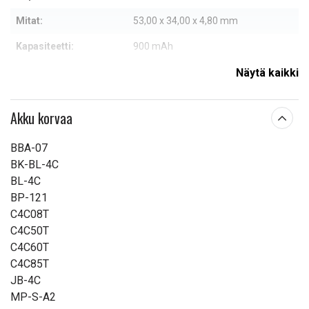
Mitat:
53,00 x 34,00 x 4,80 mm
Kapasiteetti:
900 mAh
Näytä kaikki
Lue ominaisuuksien merkityksestä
Akku korvaa
BBA-07
BK-BL-4C
BL-4C
BP-121
C4C08T
C4C50T
C4C60T
C4C85T
JB-4C
MP-S-A2