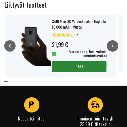
Liittyvät tuotteet
SiGN Mini QC Varavirtalähde Näytöllä
10 000 mAh - Musta
4
21,99 €
Varastossa, heti valmis
toimitettavaksi
OSTA
Item
1
of
4
Nopea toimitus!
Ilmainen toimitus yli
29,99 € tilauksiin