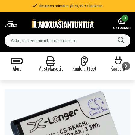
Ilmainen toimitus yli 29,99 € tilauksiin
Item
0
2
VALIKKO
of
OSTOSKORI
3
Akut
Mustekasetit
Kuulolaitteet
Kaapelit
Item
1
of
9