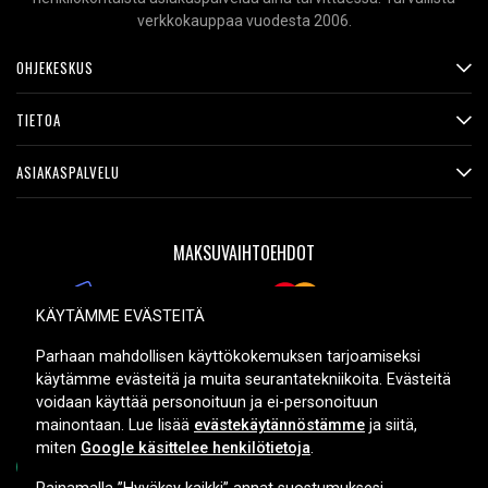
verkkokauppaa vuodesta 2006.
OHJEKESKUS
TIETOA
ASIAKASPALVELU
MAKSUVAIHTOEHDOT
KÄYTÄMME EVÄSTEITÄ
TOIMITUSVAIHTOEHDOT
Parhaan mahdollisen käyttökokemuksen tarjoamiseksi
käytämme evästeitä ja muita seurantatekniikoita. Evästeitä
voidaan käyttää personoituun ja ei-personoituun
mainontaan. Lue lisää
evästekäytännöstämme
ja siitä,
miten
Google käsittelee henkilötietoja
.