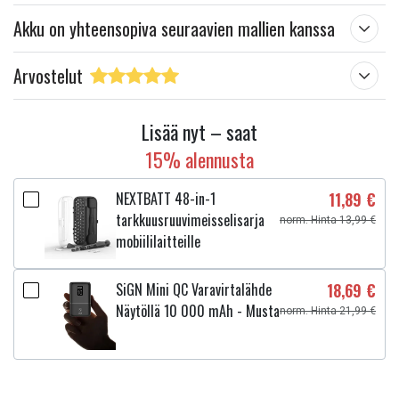
Akku on yhteensopiva seuraavien mallien kanssa
Arvostelut
Lisää nyt – saat
15% alennusta
NEXTBATT 48-in-1
11,89 €
tarkkuusruuvimeisselisarja
norm. Hinta 13,99 €
mobiililaitteille
SiGN Mini QC Varavirtalähde
18,69 €
Näytöllä 10 000 mAh - Musta
norm. Hinta 21,99 €