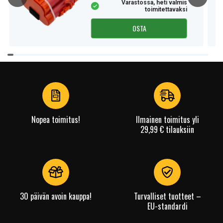
Varastossa, heti valmis
toimitettavaksi
OSTA
Item
1
of
3
Nopea toimitus!
Ilmainen toimitus yli
29,99 € tilauksiin
30 päivän avoin kauppa!
Turvalliset tuotteet –
EU-standardi