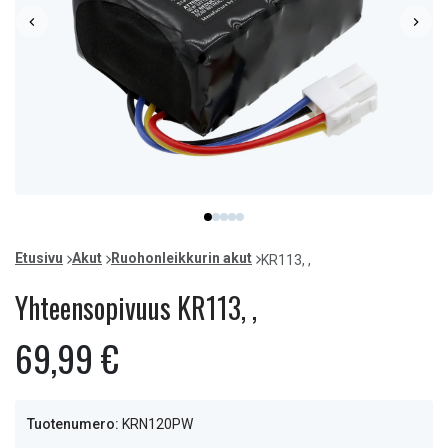
Item
item
item
item
item
item
1
0
1
2
3
4
of
Etusivu
Akut
Ruohonleikkurin akut
KR113, ,
5
Yhteensopivuus KR113, ,
69,99 €
Tuotenumero:
KRN120PW