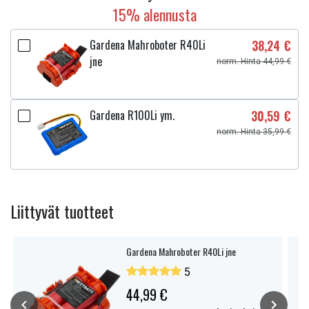
15% alennusta
Gardena Mahroboter R40Li
38,24 €
jne
norm. Hinta 44,99 €
Gardena R100Li ym.
30,59 €
norm. Hinta 35,99 €
Liittyvät tuotteet
Gardena Mahroboter R40Li jne
5
44,99 €