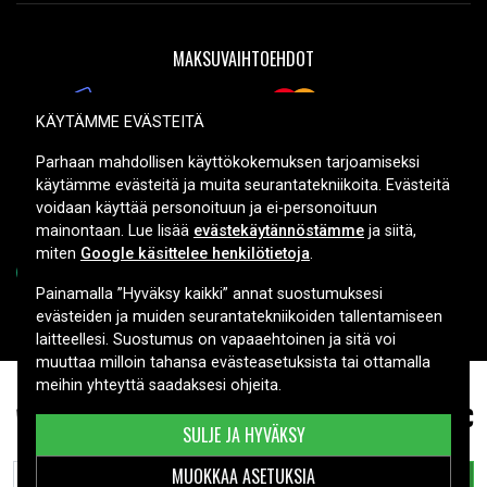
MAKSUVAIHTOEHDOT
KÄYTÄMME EVÄSTEITÄ
TOIMITUSVAIHTOEHDOT
Parhaan mahdollisen käyttökokemuksen tarjoamiseksi
käytämme evästeitä ja muita seurantatekniikoita. Evästeitä
voidaan käyttää personoituun ja ei-personoituun
mainontaan. Lue lisää
evästekäytännöstämme
ja siitä,
miten
Google käsittelee henkilötietoja
.
Painamalla ”Hyväksy kaikki” annat suostumuksesi
evästeiden ja muiden seurantatekniikoiden tallentamiseen
Copyright © 2026, Spares Nordic AB
laitteellesi. Suostumus on vapaaehtoinen ja sitä voi
muuttaa milloin tahansa evästeasetuksista tai ottamalla
meihin yhteyttä saadaksesi ohjeita.
69,99 €
KR113, ,
SULJE JA HYVÄKSY
MUOKKAA ASETUKSIA
LISÄÄ OSTOSKORIIN