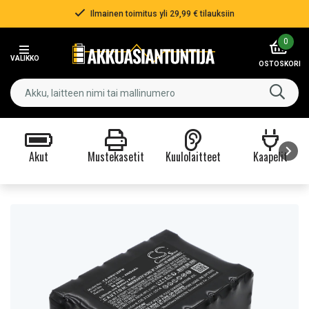
Ilmainen toimitus yli 29,99 € tilauksiin
Item
0
2
VALIKKO
of
OSTOSKORI
3
Akut
Mustekasetit
Kuulolaitteet
Kaapelit
Item
1
of
9