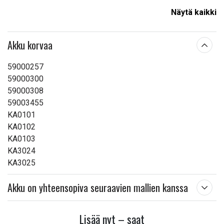
Kapasiteetti:
4900 mAh
Näytä kaikki
Lue ominaisuuksien merkityksestä
Akku korvaa
59000257
59000300
59000308
59003455
KA0101
KA0102
KA0103
KA3024
KA3025
Akku on yhteensopiva seuraavien mallien kanssa
Lisää nyt – saat