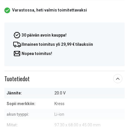
Varastossa, heti valmis toimitettavaksi
30 päivän avoin kauppa!
Ilmainen toimitus yli 29,99 € tilauksiin
Nopea toimitus!
Tuotetiedot
Jännite:
20.0 V
Sopii merkkiin:
Kress
akun tyyppi:
Li-ion
Mitat:
97.30 x 68.00 x 45.00 mm