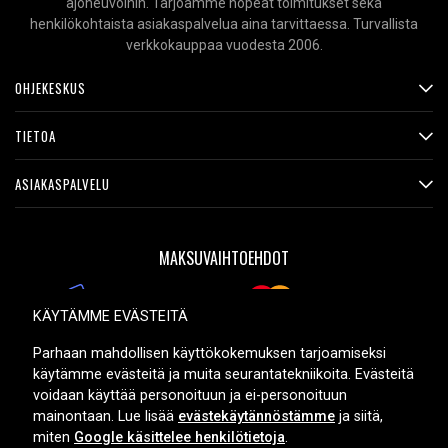
ajoneuvoihin. Tarjoamme nopeat toimitukset sekä
henkilökohtaista asiakaspalvelua aina tarvittaessa. Turvallista
Kaapelin pituus:
1,2 m
verkkokauppaa vuodesta 2006.
Liitäntätyyppi:
Langallinen
OHJEKESKUS
Lue ominaisuuksien merkityksestä
TIETOA
ASIAKASPALVELU
MAKSUVAIHTOEHDOT
KÄYTÄMME EVÄSTEITÄ
TOIMITUSVAIHTOEHDOT
Parhaan mahdollisen käyttökokemuksen tarjoamiseksi
käytämme evästeitä ja muita seurantatekniikoita. Evästeitä
voidaan käyttää personoituun ja ei-personoituun
mainontaan. Lue lisää
evästekäytännöstämme
ja siitä,
miten
Google käsittelee henkilötietoja
.