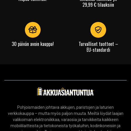
29,99 € tilauksiin
iPhone 15, 15 pro, 15 pro max, 15.
Google Pixel 3, Pixel 3a XL, Pixel 4, Pixel 4 XL, Pixel 7a
Motorola Admiral, Edge+ (2022), Edge+ (2023), G 5G (2022),
G 5G (2023), G Power (2021), G Power (2022), G Power
30 päivän avoin kauppa!
Turvalliset tuotteet –
(2023), G Pure (2023), G Stylus 4G (2022), Moto Edge 5G,
EU-standardi
Moto G Play (2023), Moto G Play (9. sukupolvi), Moto G
Stylus, Moto G Stylus 5G, One 5G, Razr+ (2023),
OnePlus 11 5G, Nord N200 5G, Nord N30 5G
Samsung Galaxy S21 FE 5G, Galaxy S22, Galaxy S22 Ultra,
Galaxy S22+, Galaxy S23, Galaxy S23 Ultra, Galaxy S23+,
Galaxy Fold, Fold 2, Fold 3, Fold 4, Fold 5, Galaxy Z Flip, Flip
2, Flip 3 , Flip4, Flip4
Pohjoismaiden johtava akkujen, paristojen ja laturien
verkkokauppa – mutta myös paljon muuta. Meiltä löydät laajan
Sony Xperia 1V jne.
valikoiman elektroniikkaa, varaosia ja tarvikkeita kaikkeen
mobiililaitteista ja tietokoneista työkaluihin, kodinkoneisiin ja
Tuotetyyppi:
Kuulokkeet