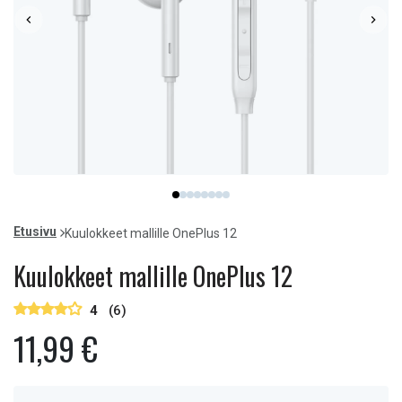
Item
item
item
item
item
item
item
item
item
1
0
1
2
3
4
5
6
7
of
Etusivu
Kuulokkeet mallille OnePlus 12
8
Kuulokkeet mallille OnePlus 12
4
(6)
11,99 €