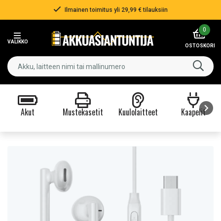
Ilmainen toimitus yli 29,99 € tilauksiin
Item
0
2
VALIKKO
of
OSTOSKORI
3
Akut
Mustekasetit
Kuulolaitteet
Kaapelit
Item
1
of
9