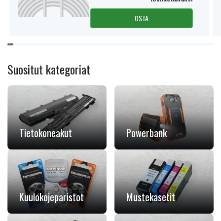
OSTA
Item
1
of
Suositut kategoriat
11
Tietokoneakut
Powerbank
Kuulokojeparistot
Mustekasetit