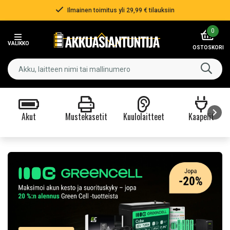
Nopea toimitus!
Item
0
3
VALIKKO
of
OSTOSKORI
3
Akut
Mustekasetit
Kuulolaitteet
Kaapelit
Item
1
of
9