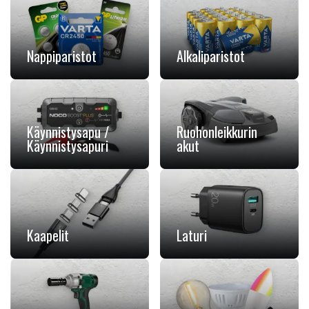
Nappiparistot
Alkaliparistot
Käynnistysapu /
Ruohonleikkurin
Käynnistysapuri
akut
Kaapelit
Laturi