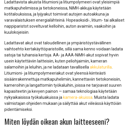
Ladattavista akuista litiumioni ja litiumpolymeeri ovat yleisimpiä
matkapuhelimissa ja tietokoneissa, NiMH-akkuja käytetään
kotitalouksissa, ja lyijyakut toimivat autojen autoakkuna ja
varavalaistuksen energialähteinä. Hopeaoksidi-, litium- tai alkaliset
nappiparistot soveltuvat kelloihin, auton avaimiin, vaakoihin ja
kuulokojeisiin.
Ladattavat akut ovat taloudellinen ja ympäristöystävällinen
vaihtoehto kertakäyttöparistoille, sillä sama kenno voidaan ladata
satoja tai tuhansia kertoja. AA- ja AAA-NiMH-akut sopivat hyvin
usein käytettäviin laitteisiin, kuten peliohjaimiin, kameran
salamoihin ja leluihin, ja ne ladataan tavallisella
akkulaturilla
.
Litiumioni- ja litiumpolymeeriakut ovat yleensä kiinteästi
sisäänrakennettuja matkapuhelimiin, kannettaviin tietokoneisiin,
kameroihin ja langattomiin työkaluihin, joissa ne tarjoavat suuren
kapasiteetin ja kevyen painon — samaa teknologiaa käytetään
nykyaikaisissa työkaluakuissa ja
kamera-akuissa
. Muista ladata
valmistajan ohjeiden mukaan ja säilyttää akut viileässä käyttöiän
pidentämiseksi.
Miten löydän oikean akun laitteeseeni?