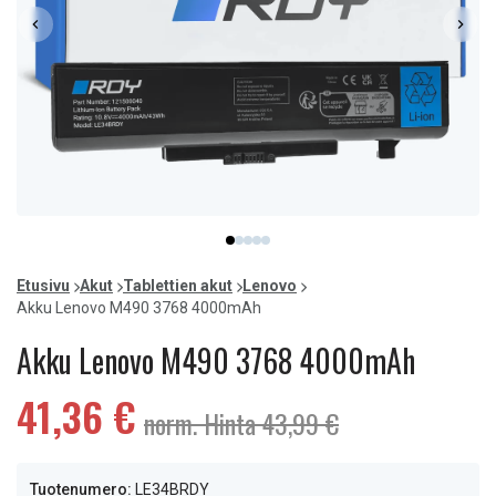
Item
item
item
item
item
item
1
0
1
2
3
4
of
Etusivu
Akut
Tablettien akut
Lenovo
5
Akku Lenovo M490 3768 4000mAh
Akku Lenovo M490 3768 4000mAh
41,36 €
norm. Hinta 43,99 €
Tuotenumero:
LE34BRDY