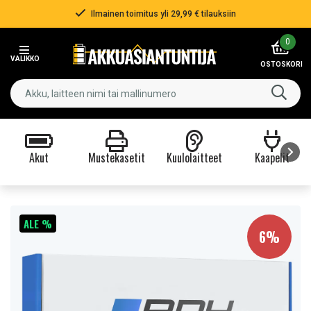
Ilmainen toimitus yli 29,99 € tilauksiin
Item
0
2
VALIKKO
of
OSTOSKORI
3
Akut
Mustekasetit
Kuulolaitteet
Kaapelit
Item
1
of
ALE %
9
6%