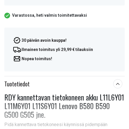
Varastossa, heti valmis toimitettavaksi
30 päivän avoin kauppa!
Ilmainen toimitus yli 29,99 € tilauksiin
Nopea toimitus!
Tuotetiedot
RDY kannettavan tietokoneen akku L11L6Y01
L11M6Y01 L11S6Y01 Lenovo B580 B590
G500 G505 jne.
Pidä kannettava tietokoneesi käynnissä pidempään