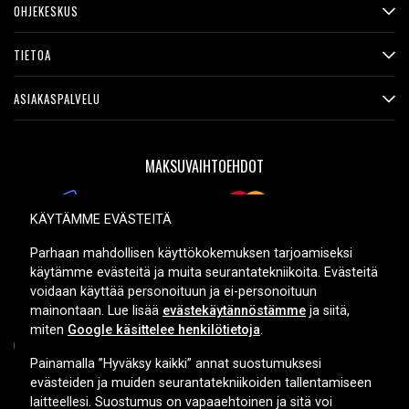
121500041, 121500042, 121500043, 121500047,
OHJEKESKUS
121500051, 121500052, 121500053, 121500062,
121500063, 121500266, L11L6F01, L11L6FO1, L11L6R01,
TIETOA
L11L6RO1, L11L6YO1, L11M6F01, L11M6FO1, L11M6YO1,
L11N6R01, L11N6RO1, L11N6YO1, L11P6R01, L11P6RO1,
ASIAKASPALVELU
L11S6F01, L11S6FO1, L11S6Y01, L11S6YO1, L13C6Y01,
L13C6YO1, L11N6Y01
MAKSUVAIHTOEHDOT
Tuotetyyppi:
Akku, Paristo
Merkki:
RDY
KÄYTÄMME EVÄSTEITÄ
Kapasiteetti:
4000 mAh
TOIMITUSVAIHTOEHDOT
Parhaan mahdollisen käyttökokemuksen tarjoamiseksi
käytämme evästeitä ja muita seurantatekniikoita. Evästeitä
voidaan käyttää personoituun ja ei-personoituun
Lue ominaisuuksien merkityksestä
mainontaan. Lue lisää
evästekäytännöstämme
ja siitä,
miten
Google käsittelee henkilötietoja
.
Painamalla ”Hyväksy kaikki” annat suostumuksesi
evästeiden ja muiden seurantatekniikoiden tallentamiseen
Copyright © 2026, Spares Nordic AB
laitteellesi. Suostumus on vapaaehtoinen ja sitä voi