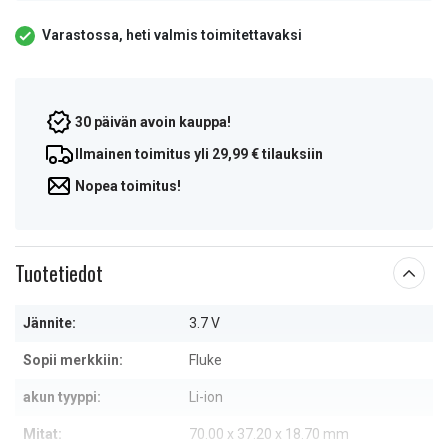
Varastossa, heti valmis toimitettavaksi
30 päivän avoin kauppa!
Ilmainen toimitus yli 29,99 € tilauksiin
Nopea toimitus!
Tuotetiedot
Jännite:
3.7 V
Sopii merkkiin:
Fluke
akun tyyppi:
Li-ion
Mitat:
70.00 x 37.20 x 18.70 mm