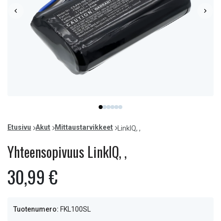
Item
item
item
item
item
item
item
1
0
1
2
3
4
5
of
Etusivu
Akut
Mittaustarvikkeet
LinkIQ, ,
6
Yhteensopivuus LinkIQ, ,
30,99 €
Tuotenumero:
FKL100SL