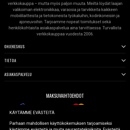
verkkokauppa – mutta myös paljon muuta. Meiltä löydät laajan
valikoiman elektroniikkaa, varaosia ja tarvikkeita kaikkeen
mobiililaitteista ja tietokoneista työkaluihin, kodinkoneisiin ja
ajoneuvoihin. Tarjoamme nopeat toimitukset sekä
henkilökohtaista asiakaspalvelua aina tarvittaessa. Turvallista
verkkokauppaa vuodesta 2006.
OHJEKESKUS
TIETOA
ASIAKASPALVELU
MAKSUVAIHTOEHDOT
KÄYTÄMME EVÄSTEITÄ
TOIMITUSVAIHTOEHDOT
Parhaan mahdollisen käyttökokemuksen tarjoamiseksi
käytämme evästeitä ja muita seurantatekniikoita. Evästeitä