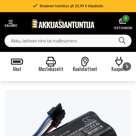
Ilmainen toimitus yli 29,99 € tilauksiin
Item
0
2
VALIKKO
of
OSTOSKORI
3
Akut
Mustekasetit
Kuulolaitteet
Kaapelit
Item
1
of
9