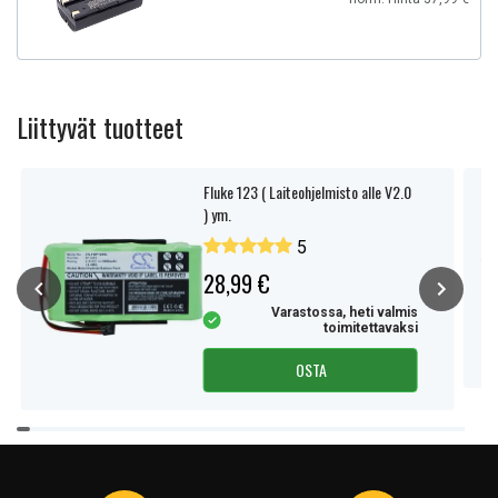
Liittyvät tuotteet
Fluke 123 ( Laiteohjelmisto alle V2.0
) ym.
5
28,99 €
Varastossa, heti valmis
toimitettavaksi
OSTA
Item
1
of