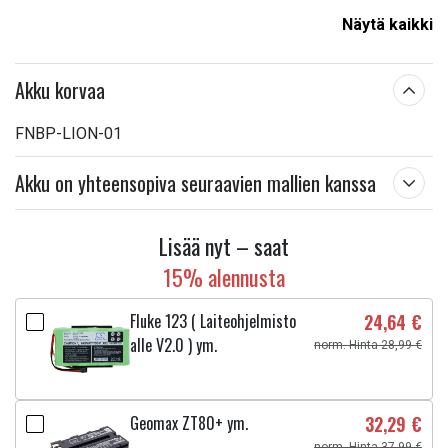
Kapasiteetti:
5200 mAh
Näytä kaikki
Lue ominaisuuksien merkityksestä
Akku korvaa
FNBP-LION-01
Akku on yhteensopiva seuraavien mallien kanssa
Lisää nyt – saat
15% alennusta
Fluke 123 ( Laiteohjelmisto
24,64 €
alle V2.0 ) ym.
norm. Hinta 28,99 €
Geomax ZT80+ ym.
32,29 €
norm. Hinta 37,99 €