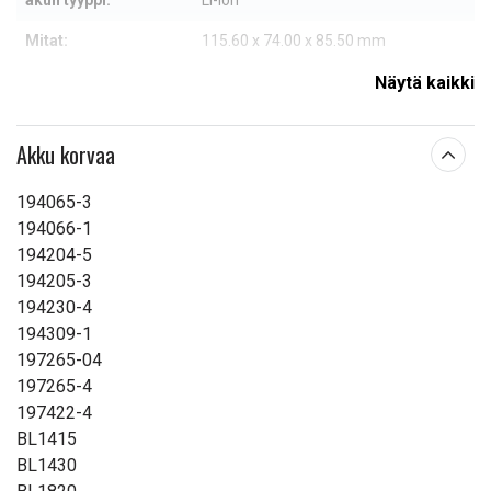
akun tyyppi:
Li-ion
Mitat:
115.60 x 74.00 x 85.50 mm
Kapasiteetti:
4500 mAh
Näytä kaikki
Lue ominaisuuksien merkityksestä
Akku korvaa
194065-3
194066-1
194204-5
194205-3
194230-4
194309-1
197265-04
197265-4
197422-4
BL1415
BL1430