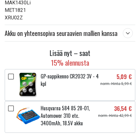
MAK1430Li
MET1821
XRU02Z
Akku on yhteensopiva seuraavien mallien kanssa
Lisää nyt – saat
15% alennusta
GP-nappikenno CR2032 3V - 4
5,09 €
kpl
norm. Hinta 5,99 €
Husqvarna 584 85 28-01,
36,54 €
Automower 310 etc.
norm. Hinta 42,99 €
3400mAh, 18.5V akku