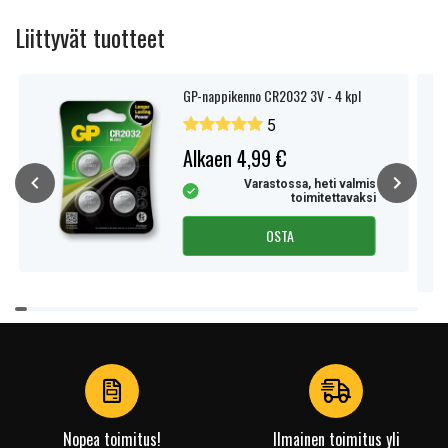
Liittyvät tuotteet
GP-nappikenno CR2032 3V - 4 kpl
5
Alkaen 4,99 €
Varastossa, heti valmis
toimitettavaksi
OSTA
Item
1
of
4
Nopea toimitus!
Ilmainen toimitus yli