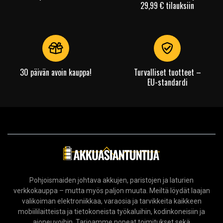
29,99 € tilauksiin
30 päivän avoin kauppa!
Turvalliset tuotteet –
EU-standardi
Pohjoismaiden johtava akkujen, paristojen ja laturien
verkkokauppa – mutta myös paljon muuta. Meiltä löydät laajan
valikoiman elektroniikkaa, varaosia ja tarvikkeita kaikkeen
mobiililaitteista ja tietokoneista työkaluihin, kodinkoneisiin ja
ajoneuvoihin. Tarjoamme nopeat toimitukset sekä