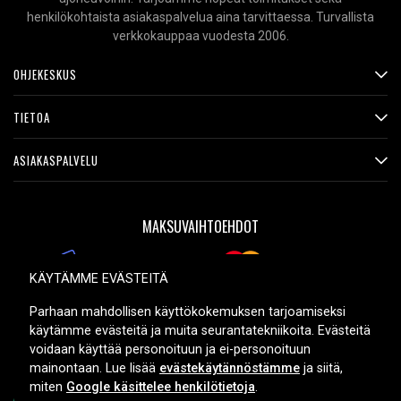
henkilökohtaista asiakaspalvelua aina tarvittaessa. Turvallista
verkkokauppaa vuodesta 2006.
OHJEKESKUS
TIETOA
ASIAKASPALVELU
MAKSUVAIHTOEHDOT
KÄYTÄMME EVÄSTEITÄ
TOIMITUSVAIHTOEHDOT
Parhaan mahdollisen käyttökokemuksen tarjoamiseksi
käytämme evästeitä ja muita seurantatekniikoita. Evästeitä
voidaan käyttää personoituun ja ei-personoituun
mainontaan. Lue lisää
evästekäytännöstämme
ja siitä,
miten
Google käsittelee henkilötietoja
.