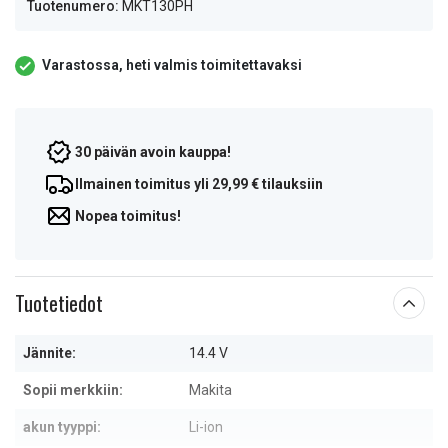
Tuotenumero:
MKT130PH
Varastossa, heti valmis toimitettavaksi
30 päivän avoin kauppa!
Ilmainen toimitus yli 29,99 € tilauksiin
Nopea toimitus!
Tuotetiedot
Jännite:
14.4 V
Sopii merkkiin:
Makita
akun tyyppi:
Li-ion