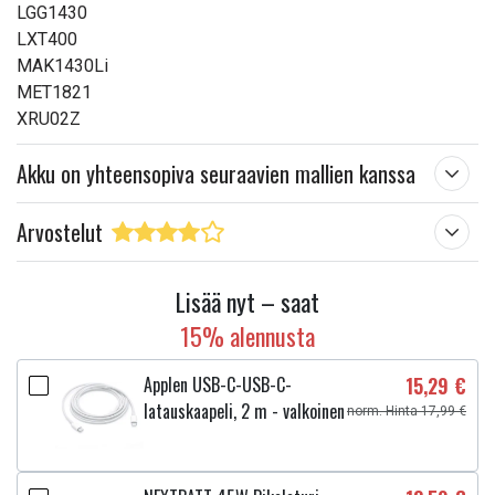
LGG1430
LXT400
MAK1430Li
MET1821
XRU02Z
Akku on yhteensopiva seuraavien mallien kanssa
Arvostelut
Lisää nyt – saat
15% alennusta
Applen USB-C-USB-C-
15,29 €
latauskaapeli, 2 m - valkoinen
norm. Hinta 17,99 €