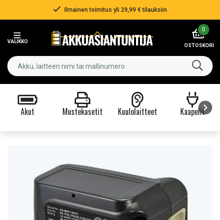
Ilmainen toimitus yli 29,99 € tilauksiin
Item
0
2
VALIKKO
of
OSTOSKORI
3
Akut
Mustekasetit
Kuulolaitteet
Kaapelit
Item
1
of
9