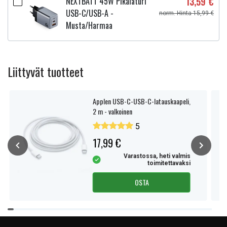
NEXTBATT 45W Pikalaturi
13,59 €
USB-C/USB-A -
norm. Hinta 15,99 €
Musta/Harmaa
Liittyvät tuotteet
Applen USB-C-USB-C-latauskaapeli,
2 m - valkoinen
5
17,99 €
Varastossa, heti valmis
toimitettavaksi
OSTA
Item
1