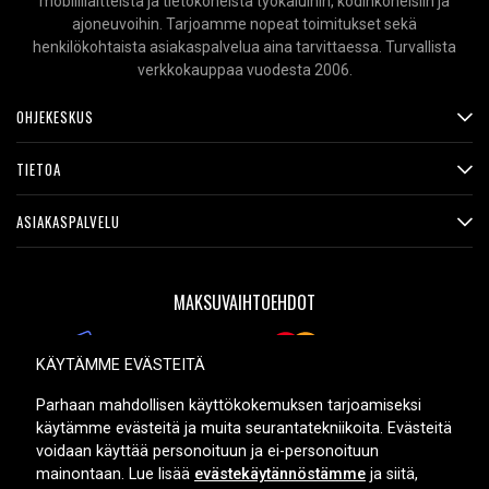
mobiililaitteista ja tietokoneista työkaluihin, kodinkoneisiin ja
ajoneuvoihin. Tarjoamme nopeat toimitukset sekä
henkilökohtaista asiakaspalvelua aina tarvittaessa. Turvallista
verkkokauppaa vuodesta 2006.
OHJEKESKUS
TIETOA
ASIAKASPALVELU
MAKSUVAIHTOEHDOT
KÄYTÄMME EVÄSTEITÄ
TOIMITUSVAIHTOEHDOT
Parhaan mahdollisen käyttökokemuksen tarjoamiseksi
käytämme evästeitä ja muita seurantatekniikoita. Evästeitä
voidaan käyttää personoituun ja ei-personoituun
mainontaan. Lue lisää
evästekäytännöstämme
ja siitä,