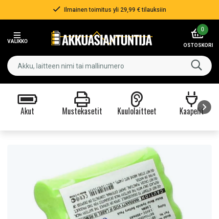
Ilmainen toimitus yli 29,99 € tilauksiin
Item
0
2
VALIKKO
of
OSTOSKORI
3
Akut
Mustekasetit
Kuulolaitteet
Kaapelit
Item
1
of
9