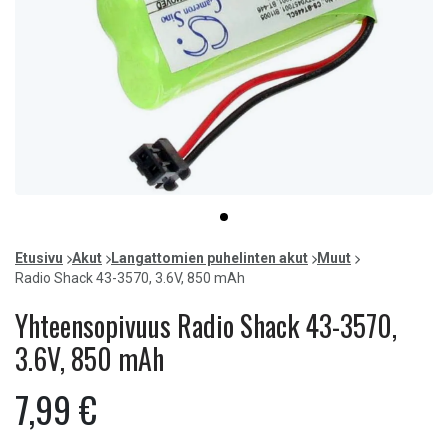
Item
item
1
0
of
Etusivu
Akut
Langattomien puhelinten akut
Muut
1
Radio Shack 43-3570, 3.6V, 850 mAh
Yhteensopivuus Radio Shack 43-3570,
3.6V, 850 mAh
7,99 €