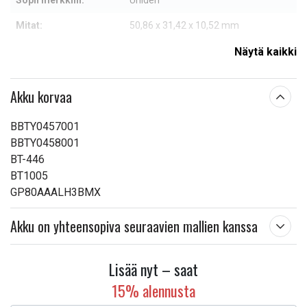
Sopii merkkiin:
Uniden
Mitat:
50,86 x 31,42 x 10,52 mm
Kapasiteetti:
850 mAh
Näytä kaikki
Lue ominaisuuksien merkityksestä
Akku korvaa
BBTY0457001
BBTY0458001
BT-446
BT1005
GP80AAALH3BMX
Akku on yhteensopiva seuraavien mallien kanssa
Lisää nyt – saat
15% alennusta