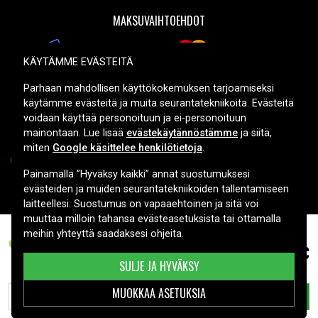
MAKSUVAIHTOEHDOT
KÄYTÄMME EVÄSTEITÄ
TOIMITUSVAIHTOEHDOT
Parhaan mahdollisen käyttökokemuksen tarjoamiseksi
käytämme evästeitä ja muita seurantatekniikoita. Evästeitä
voidaan käyttää personoituun ja ei-personoituun
mainontaan. Lue lisää
evästekäytännöstämme
ja siitä,
miten
Google käsittelee henkilötietoja
.
Painamalla ”Hyväksy kaikki” annat suostumuksesi
evästeiden ja muiden seurantatekniikoiden tallentamiseen
Copyright © 2026, Spares Nordic AB
laitteellesi. Suostumus on vapaaehtoinen ja sitä voi
muuttaa milloin tahansa evästeasetuksista tai ottamalla
meihin yhteyttä saadaksesi ohjeita.
7,99 €
Radio Shack 43-3570, 3.6V, 850 mAh
SULJE JA HYVÄKSY
MUOKKAA ASETUKSIA
LISÄÄ OSTOSKORIIN