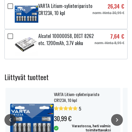
VARTA Litium-sylinteriparisto
26,34 €
CR123A, 10 kpl
norm. Hinta 30,99 €
Alcatel 10000058, DECT 8262
7,64 €
etc. 1200mAh, 3.7V akku
norm. Hinta 8,99 €
Liittyvät tuotteet
VARTA Litium-sylinteriparisto
CR123A, 10 kpl
5
30,99 €
Varastossa, heti valmis
toimitettavaksi