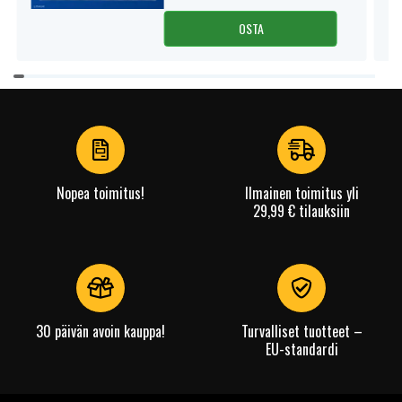
OSTA
Item
1
of
4
Nopea toimitus!
Ilmainen toimitus yli
29,99 € tilauksiin
30 päivän avoin kauppa!
Turvalliset tuotteet –
EU-standardi