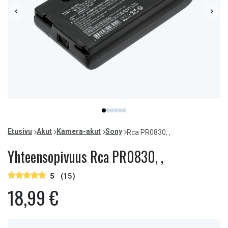
Item
item
item
item
item
item
item
1
0
1
2
3
4
5
of
Etusivu
Akut
Kamera-akut
Sony
Rca PR0830, ,
6
Yhteensopivuus Rca PR0830, ,
5
(15)
18,99 €