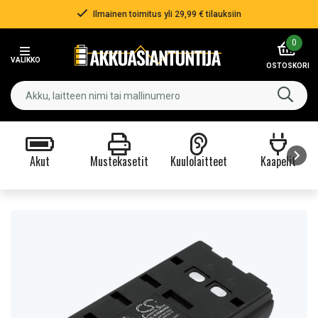
Ilmainen toimitus yli 29,99 € tilauksiin
Item
0
2
VALIKKO
of
OSTOSKORI
3
Akut
Mustekasetit
Kuulolaitteet
Kaapelit
Item
1
of
9