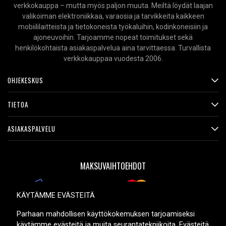
verkkokauppa – mutta myös paljon muuta. Meiltä löydät laajan
valikoiman elektroniikkaa, varaosia ja tarvikkeita kaikkeen
mobiililaitteista ja tietokoneista työkaluihin, kodinkoneisiin ja
ajoneuvoihin. Tarjoamme nopeat toimitukset sekä
henkilökohtaista asiakaspalvelua aina tarvittaessa. Turvallista
verkkokauppaa vuodesta 2006.
OHJEKESKUS
TIETOA
ASIAKASPALVELU
MAKSUVAIHTOEHDOT
KÄYTÄMME EVÄSTEITÄ
TOIMITUSVAIHTOEHDOT
Parhaan mahdollisen käyttökokemuksen tarjoamiseksi
käytämme evästeitä ja muita seurantatekniikoita. Evästeitä