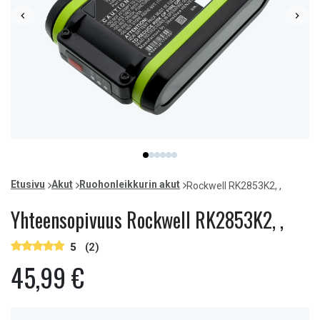
Item
item
item
item
item
item
item
1
0
1
2
3
4
5
of
Etusivu
Akut
Ruohonleikkurin akut
Rockwell RK2853K2, ,
6
Yhteensopivuus Rockwell RK2853K2, ,
5
(2)
45,99 €