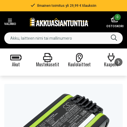
Ilmainen toimitus yli 29,99 € tilauksiin
Item
0
2
VALIKKO
of
OSTOSKORI
3
Akut
Mustekasetit
Kuulolaitteet
Kaapelit
Item
1
of
9