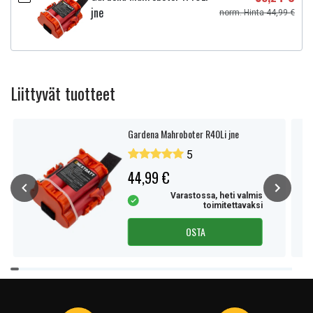
jne
norm. Hinta 44,99 €
Liittyvät tuotteet
Gardena Mahroboter R40Li jne
5
44,99 €
Varastossa, heti valmis
toimitettavaksi
OSTA
Item
1
of