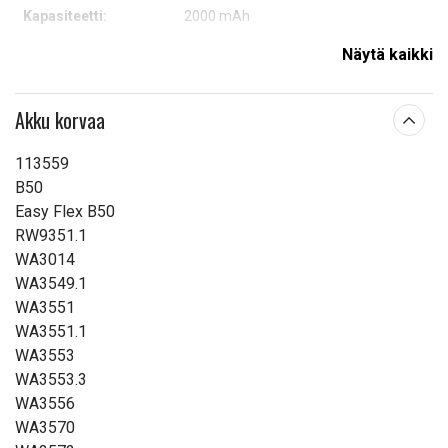
Kapasiteetti:
2000 mAh
Näytä kaikki
Lue ominaisuuksien merkityksestä
Akku korvaa
113559
B50
Easy Flex B50
RW9351.1
WA3014
WA3549.1
WA3551
WA3551.1
WA3553
WA3553.3
WA3556
WA3570