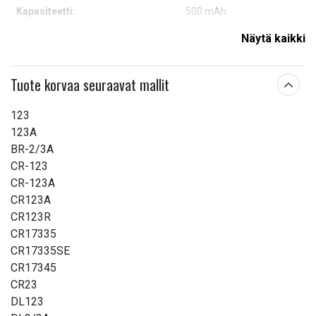
Kapasiteetti:
500 mAh
Pituus:
34,05 mm
Näytä kaikki
Leveys:
16,45
Tuote korvaa seuraavat mallit
Lue ominaisuuksien merkityksestä
123
123A
BR-2/3A
CR-123
CR-123A
CR123A
CR123R
CR17335
CR17335SE
CR17345
CR23
DL123