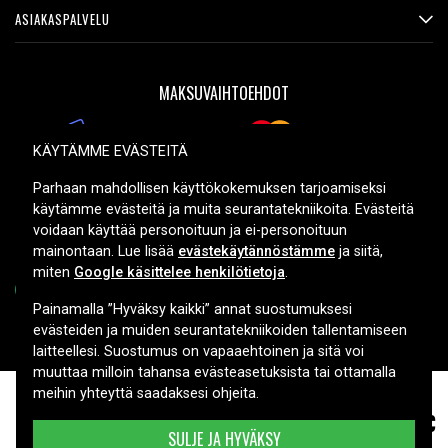
ASIAKASPALVELU
MAKSUVAIHTOEHDOT
KÄYTÄMME EVÄSTEITÄ
TOIMITUSVAIHTOEHDOT
Parhaan mahdollisen käyttökokemuksen tarjoamiseksi
käytämme evästeitä ja muita seurantatekniikoita. Evästeitä
voidaan käyttää personoituun ja ei-personoituun
mainontaan. Lue lisää
evästekäytännöstämme
ja siitä,
miten
Google käsittelee henkilötietoja
.
Painamalla ”Hyväksy kaikki” annat suostumuksesi
evästeiden ja muiden seurantatekniikoiden tallentamiseen
Copyright © 2026, Spares Nordic AB
laitteellesi. Suostumus on vapaaehtoinen ja sitä voi
muuttaa milloin tahansa evästeasetuksista tai ottamalla
meihin yhteyttä saadaksesi ohjeita.
8,99 €
Samsung AF 4000
SULJE JA HYVÄKSY