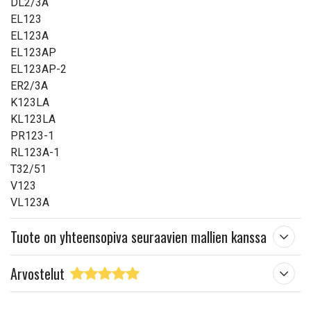
DL2/3A
EL123
EL123A
EL123AP
EL123AP-2
ER2/3A
K123LA
KL123LA
PR123-1
RL123A-1
T32/51
V123
VL123A
Tuote on yhteensopiva seuraavien mallien kanssa
Arvostelut