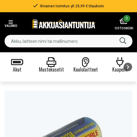
Ilmainen toimitus yli 29,99 € tilauksiin
Item
0
2
VALIKKO
of
OSTOSKORI
3
Akut
Mustekasetit
Kuulolaitteet
Kaapelit
Item
1
of
9