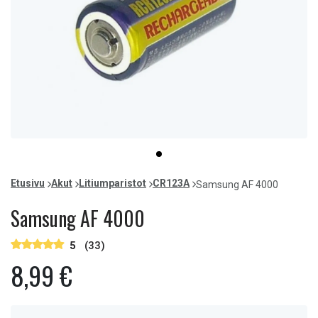
Item
item
1
0
of
Etusivu
Akut
Litiumparistot
CR123A
Samsung AF 4000
1
Samsung AF 4000
5
(33)
8,99 €