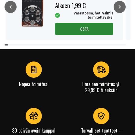
Alkaen 1,99 €
Varastossa, heti valmis
toimitettavaksi
OSTA
Item
1
of
4
Nopea toimitus!
Ilmainen toimitus yli
29,99 € tilauksiin
30 päivän avoin kauppa!
Turvalliset tuotteet –