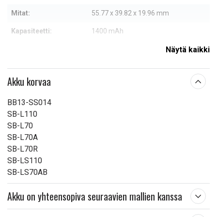
Mitat:
55.77 x 39.82 x 19.96 mm
Kapasiteetti:
1400 mAh
Näytä kaikki
Lue ominaisuuksien merkityksestä
Akku korvaa
BB13-SS014
SB-L110
SB-L70
SB-L70A
SB-L70R
SB-LS110
SB-LS70AB
Akku on yhteensopiva seuraavien mallien kanssa