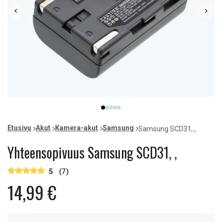
Item
item
item
item
item
item
1
0
1
2
3
4
of
Etusivu
Akut
Kamera-akut
Samsung
Samsung SCD31, ,
5
Yhteensopivuus Samsung SCD31, ,
5
(7)
14,99 €