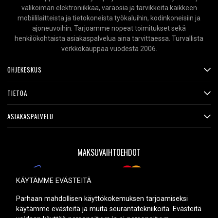
valikoiman elektroniikkaa, varaosia ja tarvikkeita kaikkeen
mobiililaitteista ja tietokoneista työkaluihin, kodinkoneisiin ja
ajoneuvoihin. Tarjoamme nopeat toimitukset sekä
henkilökohtaista asiakaspalvelua aina tarvittaessa. Turvallista
verkkokauppaa vuodesta 2006.
OHJEKESKUS
TIETOA
ASIAKASPALVELU
MAKSUVAIHTOEHDOT
KÄYTÄMME EVÄSTEITÄ
TOIMITUSVAIHTOEHDOT
Parhaan mahdollisen käyttökokemuksen tarjoamiseksi
käytämme evästeitä ja muita seurantatekniikoita. Evästeitä