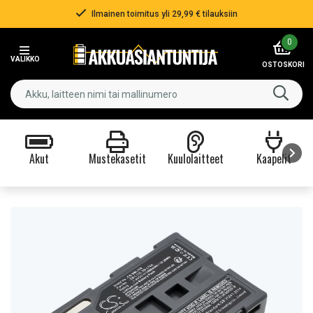
Ilmainen toimitus yli 29,99 € tilauksiin
Item
0
2
VALIKKO
of
OSTOSKORI
3
Akut
Mustekasetit
Kuulolaitteet
Kaapelit
Item
1
of
9