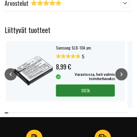
Arvostelut
Liittyvät tuotteet
Samsung SLB-10A ym.
5
8,99 €
Varastossa, heti valmis
toimitettavaksi
OSTA
Item
1
of
4