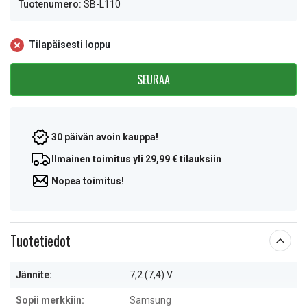
Tuotenumero:
SB-L110
Tilapäisesti loppu
SEURAA
30 päivän avoin kauppa!
Ilmainen toimitus yli 29,99 € tilauksiin
Nopea toimitus!
Tuotetiedot
Jännite:
7,2 (7,4) V
Sopii merkkiin:
Samsung