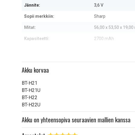
Jännite:
3,6 V
Sopii merkkiin:
Sharp
Mitat:
56,00 x 53,50 x 19,0
Kapasiteetti:
2700 mAh
Lue ominaisuuksien merkityk
Akku korvaa
BT-H21
BT-H21U
BT-H22
BT-H22U
Akku on yhteensopiva seuraavien mallien kanssa