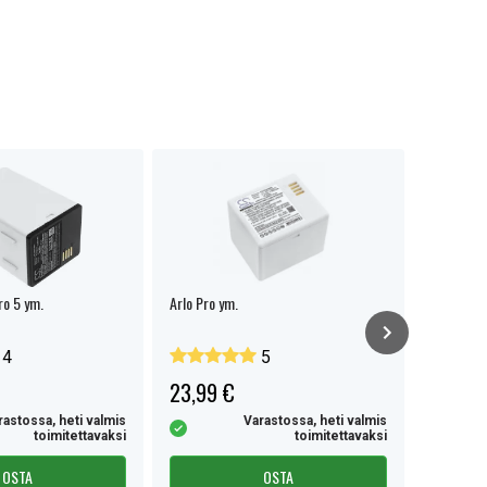
ro 5 ym.
Arlo Pro ym.
Nedis USB
4
5
23,99 €
34,99 
rastossa, heti valmis
Varastossa, heti valmis
toimitettavaksi
toimitettavaksi
OSTA
OSTA