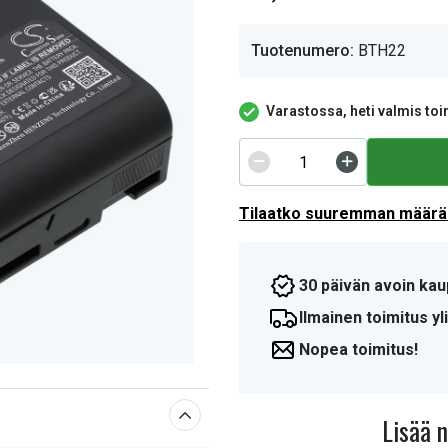
Tuotenumero:
BTH22
Varastossa, heti valmis toi
Tilaatko suuremman määrän
30 päivän avoin kau
Ilmainen toimitus yli
Nopea toimitus!
Lisää 