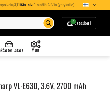
spalvelu
Tili
Sis. alv
Ei sisällä ALV:ia (yrityksille)
/
0
Ostoskori
köauton Lataus
Muut
harp VL-E630, 3.6V, 2700 mAh