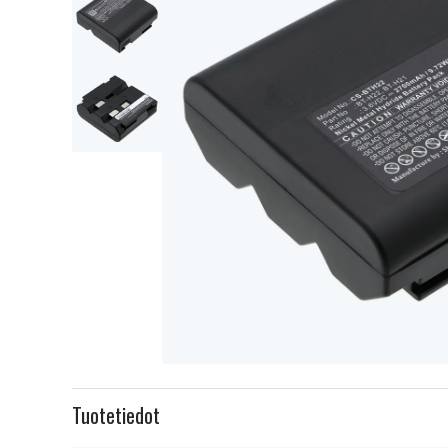
Item
1
Tuotetiedot
of
3