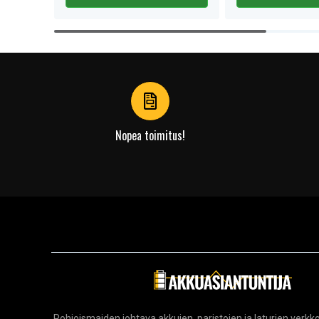
Item
1
of
4
Nopea toimitus!
Pohjoismaiden johtava akkujen, paristojen ja laturien ver