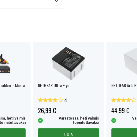
Grabber - Musta
NETGEAR Ultra + ym.
NETGEAR Arlo P
4
26,99 €
44,99 €
sa, heti valmis
Varastossa, heti valmis
Va
toimitettavaksi
toimitettavaksi
OSTA