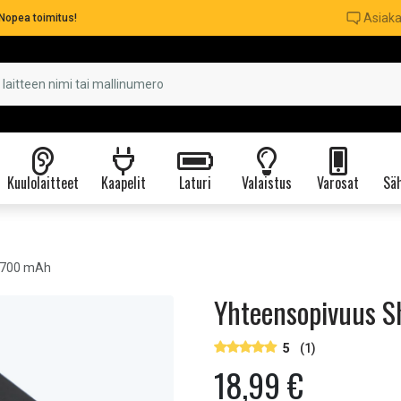
Asiaka
Nopea toimitus!
Kuulolaitteet
Kaapelit
Laturi
Valaistus
Varosat
Säh
 2700 mAh
Yhteensopivuus S
5
(1)
18,99 €