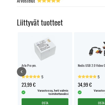
Arvostelut
Liittyvät tuotteet
Arlo Pro ym.
Nedis USB 2.0 Video 
5
5
23,99 €
34,99 €
eti valmis
Varastossa, heti valmis
Varastos
tettavaksi
toimitettavaksi
OSTA
OSTA