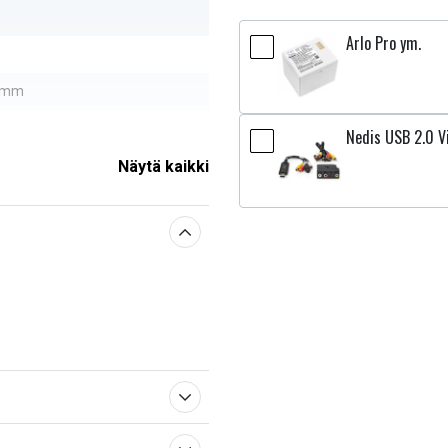
Arlo Pro ym.
0 mm
Nedis USB 2.0 V
Näytä kaikki
sestä