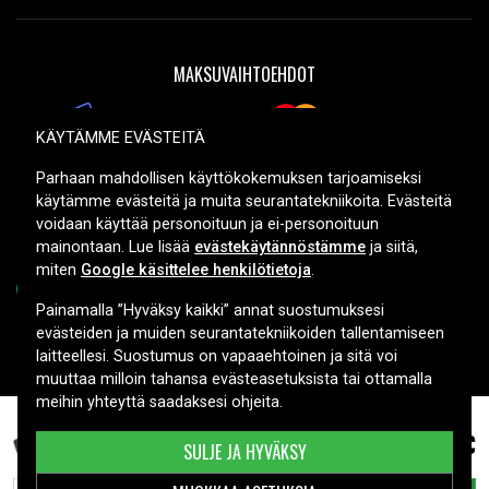
MAKSUVAIHTOEHDOT
KÄYTÄMME EVÄSTEITÄ
TOIMITUSVAIHTOEHDOT
Parhaan mahdollisen käyttökokemuksen tarjoamiseksi
käytämme evästeitä ja muita seurantatekniikoita. Evästeitä
voidaan käyttää personoituun ja ei-personoituun
mainontaan. Lue lisää
evästekäytännöstämme
ja siitä,
miten
Google käsittelee henkilötietoja
.
Painamalla ”Hyväksy kaikki” annat suostumuksesi
evästeiden ja muiden seurantatekniikoiden tallentamiseen
Copyright © 2026, Spares Nordic AB
laitteellesi. Suostumus on vapaaehtoinen ja sitä voi
muuttaa milloin tahansa evästeasetuksista tai ottamalla
meihin yhteyttä saadaksesi ohjeita.
51,99 €
Sony DCR-HC18, 6.8V (7.2V), 3150 mAh
SULJE JA HYVÄKSY