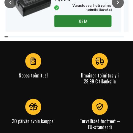
Varastossa, heti valmis
toimitettavaksi
OSTA
Item
1
of
4
Nopea toimitus!
Ilmainen toimitus yli
29,99 € tilauksiin
30 päivän avoin kauppa!
Turvalliset tuotteet –
EU-standardi