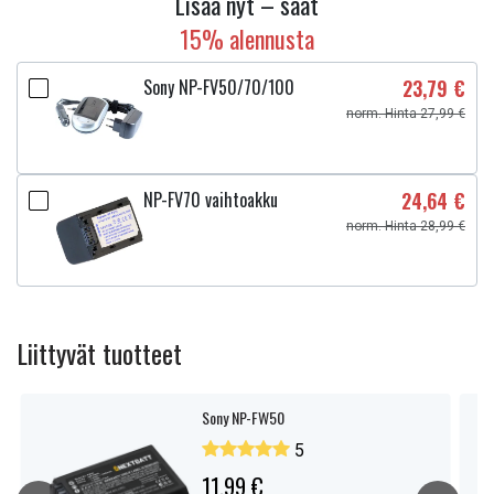
Lisää nyt – saat
15% alennusta
Sony NP-FV50/70/100
23,79 €
norm. Hinta 27,99 €
NP-FV70 vaihtoakku
24,64 €
norm. Hinta 28,99 €
Liittyvät tuotteet
Sony NP-FW50
5
11,99 €