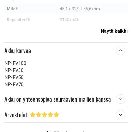
Mitat:
45,1 x 31,9 x 55,6 mm
Kapasiteetti:
3150 mAh
Näytä kaikki
Lue ominaisuuksien merkityksestä
Akku korvaa
NP-FV100
NP-FV30
NP-FV50
NP-FV70
Akku on yhteensopiva seuraavien mallien kanssa
Arvostelut