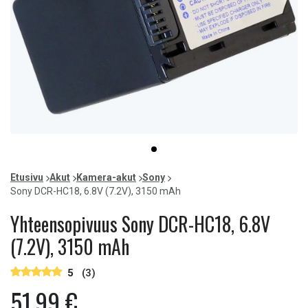
Item
item
1
0
of
Etusivu
Akut
Kamera-akut
Sony
1
Sony DCR-HC18, 6.8V (7.2V), 3150 mAh
Yhteensopivuus Sony DCR-HC18, 6.8V
(7.2V), 3150 mAh
5
(3)
51,99 €