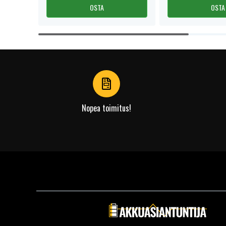
OSTA
OSTA
Item
1
of
4
Nopea toimitus!