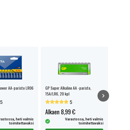
Power AA-paristo LR06
GP Super Alkaline AA -paristo,
CR2032 5
15A/LR6, 20 kpl
5
5
Alkaen 8,99 €
3,99 €
rastossa, heti valmis
Varastossa, heti valmis
toimitettavaksi
toimitettavaksi