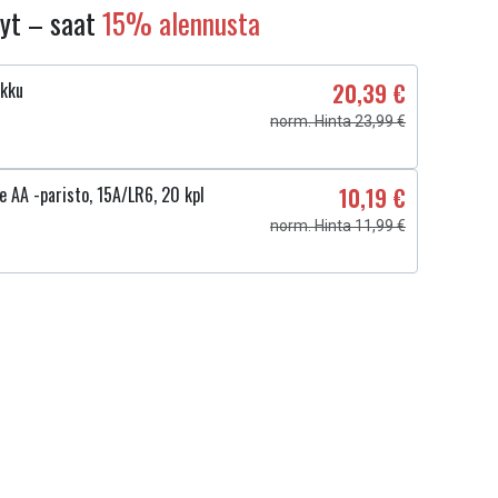
nyt – saat
15% alennusta
akku
20,39 €
norm. Hinta 23,99 €
e AA -paristo, 15A/LR6, 20 kpl
10,19 €
norm. Hinta 11,99 €