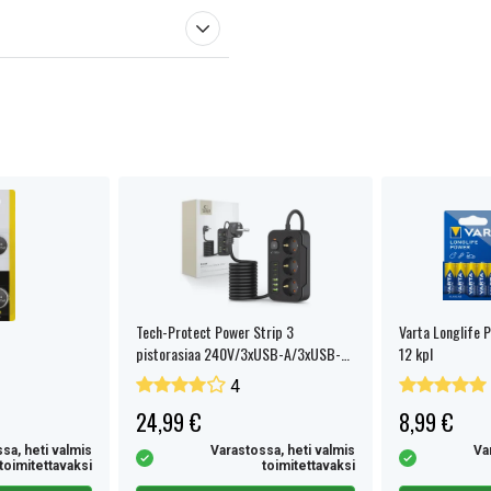
Tech-Protect Power Strip 3
Varta Longlife 
pistorasiaa 240V/3xUSB-A/3xUSB-C,
12 kpl
200cm
4
24,99 €
8,99 €
sa, heti valmis
Varastossa, heti valmis
Va
toimitettavaksi
toimitettavaksi