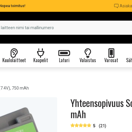
Asiaka
Nopea toimitus!
Kuulolaitteet
Kaapelit
Laturi
Valaistus
Varosat
Säh
(7.4V), 750 mAh
Yhteensopivuus S
mAh
5
(21)