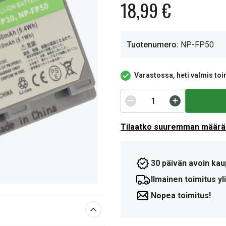
18,99 €
Tuotenumero:
NP-FP50
Varastossa, heti valmis toi
Tilaatko suuremman määrän
30 päivän avoin kau
Ilmainen toimitus yli
Nopea toimitus!