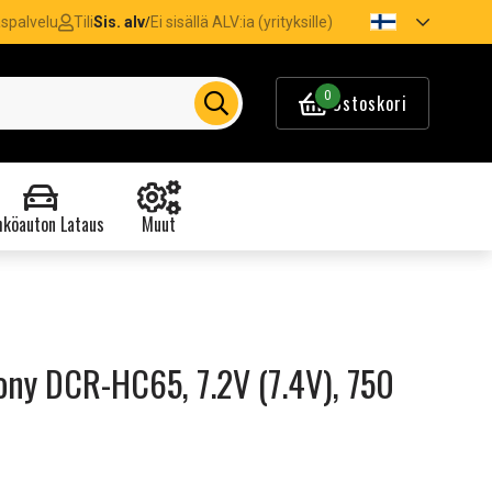
spalvelu
Tili
Sis. alv
Ei sisällä ALV:ia (yrityksille)
/
0
Ostoskori
köauton Lataus
Muut
ony DCR-HC65, 7.2V (7.4V), 750