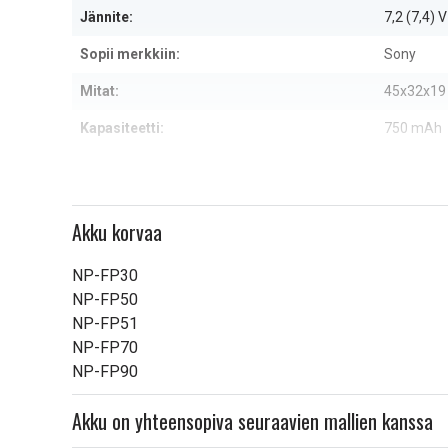
Jännite:
7,2 (7,4) V
Sopii merkkiin:
Sony
Mitat:
45x32x1
Kapasiteetti:
750 mAh
Lue ominaisuuksien merkityk
Akku korvaa
NP-FP30
NP-FP50
NP-FP51
NP-FP70
NP-FP90
Akku on yhteensopiva seuraavien mallien kanssa