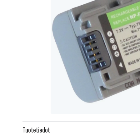
Item
1
Tuotetiedot
of
1