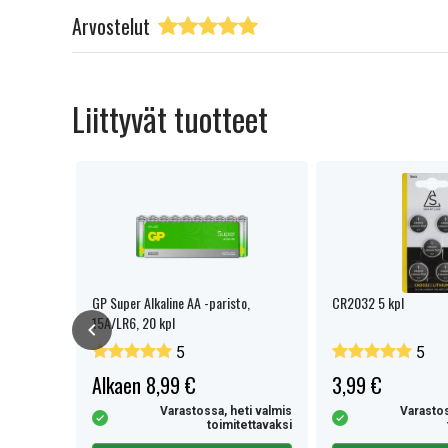
Arvostelut
Liittyvät tuotteet
risto LR06
GP Super Alkaline AA -paristo,
CR2032 5 kpl
15A/LR6, 20 kpl
5
5
Alkaen 8,99 €
3,99 €
eti valmis
Varastossa, heti valmis
Varastos
tettavaksi
toimitettavaksi