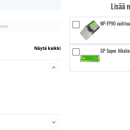
Lisää 
NP-FP90 vaihto
9 mm
Näytä kaikki
GP Super Alkalin
sestä