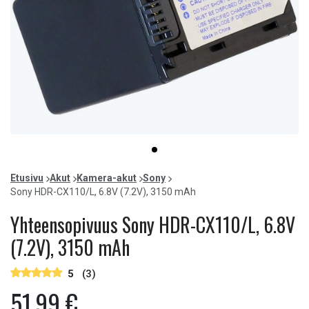
Item
item
1
0
of
Etusivu
Akut
Kamera-akut
Sony
1
Sony HDR-CX110/L, 6.8V (7.2V), 3150 mAh
Yhteensopivuus Sony HDR-CX110/L, 6.8V
(7.2V), 3150 mAh
5
(3)
51,99 €