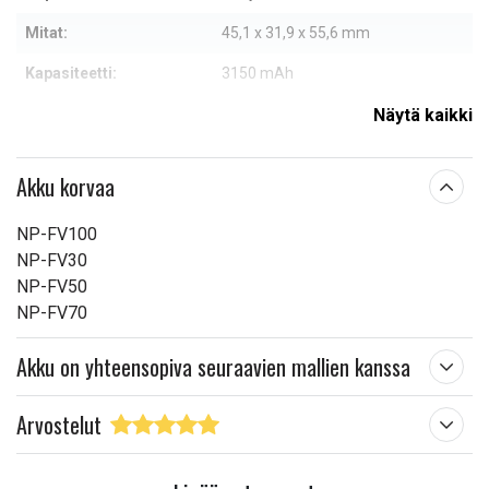
Mitat:
45,1 x 31,9 x 55,6 mm
Kapasiteetti:
3150 mAh
Näytä kaikki
Lue ominaisuuksien merkityksestä
Akku korvaa
NP-FV100
NP-FV30
NP-FV50
NP-FV70
Akku on yhteensopiva seuraavien mallien kanssa
Arvostelut