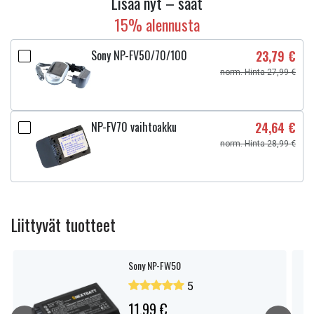
Lisää nyt – saat
15% alennusta
Sony NP-FV50/70/100
23,79 €
norm. Hinta 27,99 €
NP-FV70 vaihtoakku
24,64 €
norm. Hinta 28,99 €
Liittyvät tuotteet
Sony NP-FW50
5
11,99 €