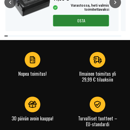
Varastossa, heti valmis
toimitettavaksi
OSTA
Item
1
of
4
Nopea toimitus!
Ilmainen toimitus yli
29,99 € tilauksiin
30 päivän avoin kauppa!
Turvalliset tuotteet –
EU-standardi