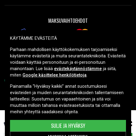
MAKSUVAIHTOEHDOT
KÄYTÄMME EVÄSTEITÄ
TOIMITUSVAIHTOEHDOT
Parhaan mahdollisen käyttökokemuksen tarjoamiseksi
käytämme evästeitä ja muita seurantatekniikoita. Evästeitä
voidaan käyttää personoituun ja ei-personoituun
mainontaan. Lue lisää
evästekäytännöstämme
ja siitä,
miten
Google käsittelee henkilötietoja
.
Painamalla ”Hyväksy kaikki” annat suostumuksesi
evästeiden ja muiden seurantatekniikoiden tallentamiseen
Copyright © 2026, Spares Nordic AB
laitteellesi. Suostumus on vapaaehtoinen ja sitä voi
muuttaa milloin tahansa evästeasetuksista tai ottamalla
meihin yhteyttä saadaksesi ohjeita.
51,99 €
Sony HDR-CX110/L, 6.8V (7.2V), 3150 mAh
SULJE JA HYVÄKSY