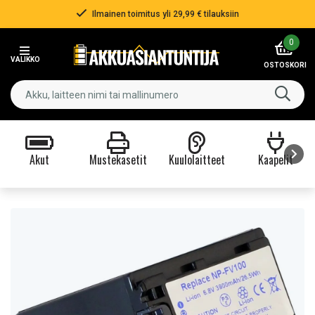
Ilmainen toimitus yli 29,99 € tilauksiin
Item
0
2
VALIKKO
of
OSTOSKORI
3
Akut
Mustekasetit
Kuulolaitteet
Kaapelit
Item
1
of
9