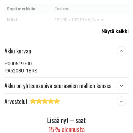
Sopii merkkiin:
Toshiba
Mitat:
190,30 x 103,10 x 6,74 mm
Kapasiteetti:
3850 mAh
Näytä kaikki
Lue ominaisuuksien merkityksestä
Akku korvaa
P000619700
PA5208U-1BRS
Akku on yhteensopiva seuraavien mallien kanssa
Arvostelut
Lisää nyt – saat
15% alennusta