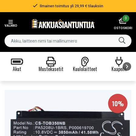
Ilmainen toimitus yli 29,99 € tilauksiin
Item
0
2
VALIKKO
of
OSTOSKORI
3
Akut
Mustekasetit
Kuulolaitteet
Kaapelit
Item
1
of
9
10%