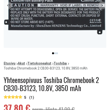
Item
item
item
item
1
0
1
2
of
Etusivu
Akut
Tietokoneakut
Toshiba
3
Toshiba Chromebook 2 CB30-B3123, 10.8V, 3850 mAh
Yhteensopivuus Toshiba Chromebook 2
CB30-B3123, 10.8V, 3850 mAh
5
(1)
37,80 €
norm. Hinta 41,99 €