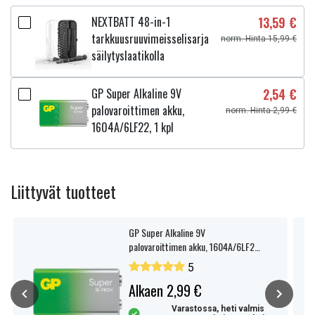
NEXTBATT 48-in-1
13,59 €
tarkkuusruuvimeisselisarja
norm. Hinta 15,99 €
säilytyslaatikolla
GP Super Alkaline 9V
2,54 €
palovaroittimen akku,
norm. Hinta 2,99 €
1604A/6LF22, 1 kpl
Liittyvät tuotteet
GP Super Alkaline 9V
palovaroittimen akku, 1604A/6LF22,
1 kpl
5
Alkaen 2,99 €
Varastossa, heti valmis