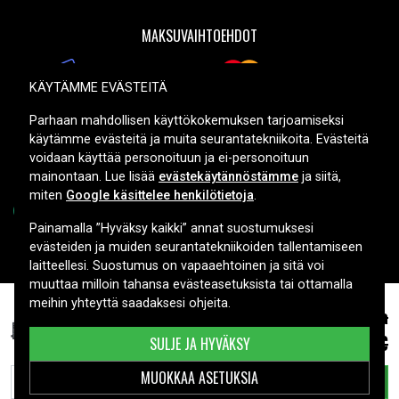
MAKSUVAIHTOEHDOT
KÄYTÄMME EVÄSTEITÄ
TOIMITUSVAIHTOEHDOT
Parhaan mahdollisen käyttökokemuksen tarjoamiseksi
käytämme evästeitä ja muita seurantatekniikoita. Evästeitä
voidaan käyttää personoituun ja ei-personoituun
mainontaan. Lue lisää
evästekäytännöstämme
ja siitä,
miten
Google käsittelee henkilötietoja
.
Painamalla ”Hyväksy kaikki” annat suostumuksesi
evästeiden ja muiden seurantatekniikoiden tallentamiseen
Copyright © 2026, Spares Nordic AB
laitteellesi. Suostumus on vapaaehtoinen ja sitä voi
muuttaa milloin tahansa evästeasetuksista tai ottamalla
meihin yhteyttä saadaksesi ohjeita.
37,80 €
norm. Hinta
Toshiba Chromebook 2 CB30-B3123,
10.8V, 3850 mAh
41,99 €
SULJE JA HYVÄKSY
MUOKKAA ASETUKSIA
LISÄÄ OSTOSKORIIN