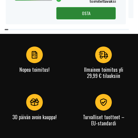
toimitettavaksi
OSTA
Item
1
of
3
Nopea toimitus!
Ilmainen toimitus yli
29,99 € tilauksiin
30 päivän avoin kauppa!
Turvalliset tuotteet –
EU-standardi