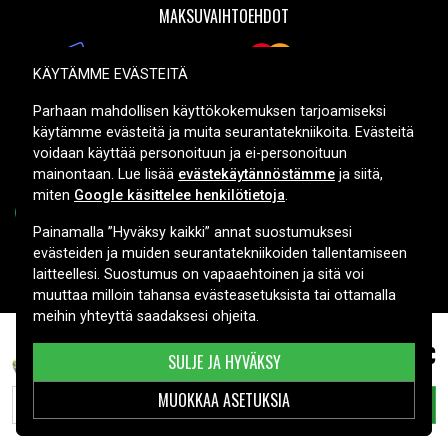
MAKSUVAIHTOEHDOT
KÄYTÄMME EVÄSTEITÄ
TOIMITUSVAIHTOEHDOT
Parhaan mahdollisen käyttökokemuksen tarjoamiseksi
käytämme evästeitä ja muita seurantatekniikoita. Evästeitä
voidaan käyttää personoituun ja ei-personoituun
mainontaan. Lue lisää
evästekäytännöstämme
ja siitä,
miten
Google käsittelee henkilötietoja
.
Painamalla ”Hyväksy kaikki” annat suostumuksesi
evästeiden ja muiden seurantatekniikoiden tallentamiseen
Copyright © 2026, Spares Nordic AB
laitteellesi. Suostumus on vapaaehtoinen ja sitä voi
muuttaa milloin tahansa evästeasetuksista tai ottamalla
meihin yhteyttä saadaksesi ohjeita.
8,99 €
Wella Chromini, 1.2V, 700 mAh
SULJE JA HYVÄKSY
MUOKKAA ASETUKSIA
LISÄÄ OSTOSKORIIN