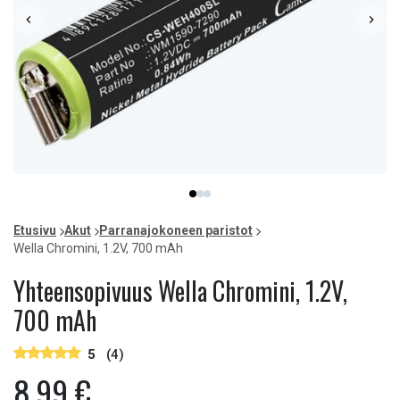
Item
item
item
item
1
0
1
2
of
Etusivu
Akut
Parranajokoneen paristot
3
Wella Chromini, 1.2V, 700 mAh
Yhteensopivuus Wella Chromini, 1.2V,
700 mAh
5
(4)
8,99 €