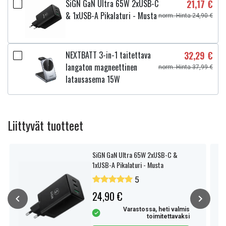
SiGN GaN Ultra 65W 2xUSB-C
21,17 €
& 1xUSB-A Pikalaturi - Musta
norm. Hinta 24,90 €
NEXTBATT 3-in-1 taitettava
32,29 €
langaton magneettinen
norm. Hinta 37,99 €
latausasema 15W
Liittyvät tuotteet
SiGN GaN Ultra 65W 2xUSB-C &
1xUSB-A Pikalaturi - Musta
5
24,90 €
Varastossa, heti valmis
toimitettavaksi