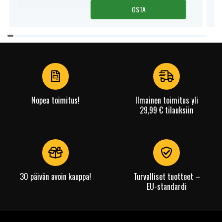
OSTA
Item
1
of
4
Nopea toimitus!
Ilmainen toimitus yli
29,99 € tilauksiin
30 päivän avoin kauppa!
Turvalliset tuotteet –
EU-standardi